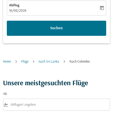
Abflug
today
fc-booking-departure-date-aria-label
16/08/2026
Suchen
Home
Flüge
nach Sri Lanka
Nach Colombo
Unsere meistgesuchten Flüge
Ab
flight_takeoff