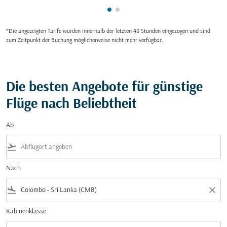
zeigt cmp-pagination-showing
zeigt cmp-pagination-showi
*Die angezeigten Tarife wurden innerhalb der letzten 48 Stunden eingezogen und sind
zum Zeitpunkt der Buchung möglicherweise nicht mehr verfügbar.
Die besten Angebote für günstige
Flüge nach Beliebtheit
Ab
flight_takeoff
Nach
flight_land
close
Kabinenklasse