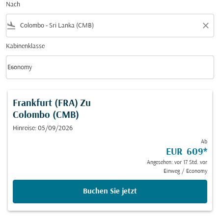
Nach
flight_land
close
Kabinenklasse
keyboard_arrow_down
Economy
Kabinenklasse option Economy Selected
Frankfurt (FRA)
Zu
Colombo (CMB)
Hinreise: 05/09/2026
Ab
EUR 609
*
Angesehen: vor 17 Std. vor
Einweg
/
Economy
Buchen Sie jetzt