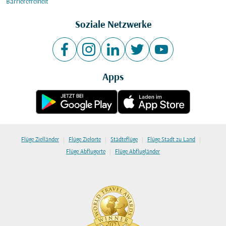
Barrierefreiheit
Soziale Netzwerke
Apps
|
|
|
|
Flüge Zielländer
Flüge Zielorte
Städteflüge
Flüge Stadt zu Land
|
Flüge Abflugorte
Flüge Abflugländer