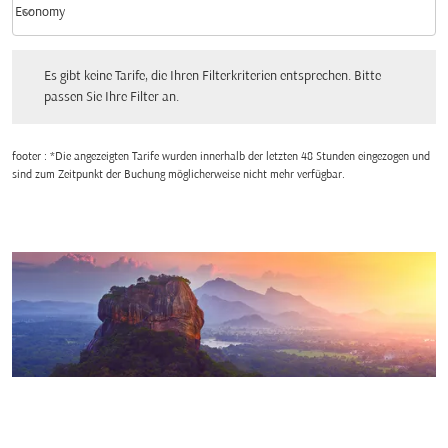
keyboard_arrow_down
Economy
Kabinenklasse option Economy Selected
Es gibt keine Tarife, die Ihren Filterkriterien entsprechen. Bitte passen Sie Ihre Fi
Es gibt keine Tarife, die Ihren Filterkriterien entsprechen. Bitte
passen Sie Ihre Filter an.
footer : *Die angezeigten Tarife wurden innerhalb der letzten 48 Stunden eingezogen und
sind zum Zeitpunkt der Buchung möglicherweise nicht mehr verfügbar.