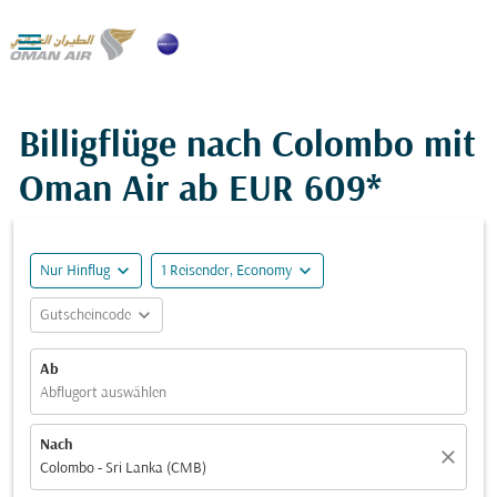

Billigflüge nach Colombo mit
Oman Air ab
EUR 609*
expand_more
expand_more
Nur Hinflug
1 Reisender, Economy
expand_more
Gutscheincode
Ab
Abflugort auswählen
Nach
close
Colombo - Sri Lanka (CMB)