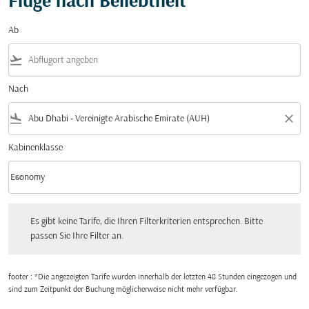
Flüge nach Beliebtheit
Ab
flight_takeoff
Nach
flight_land
close
Kabinenklasse
keyboard_arrow_down
Economy
Kabinenklasse option Economy Selected
Es gibt keine Tarife, die Ihren Filterkriterien entsprechen. Bitte passen Sie Ihre Fi
Es gibt keine Tarife, die Ihren Filterkriterien entsprechen. Bitte
passen Sie Ihre Filter an.
footer : *Die angezeigten Tarife wurden innerhalb der letzten 48 Stunden eingezogen und
sind zum Zeitpunkt der Buchung möglicherweise nicht mehr verfügbar.