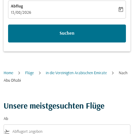
Abflug
today
fc-booking-departure-date-aria-label
13/08/2026
Suchen
Home
Flüge
in die Vereinigten Arabischen Emirate
Nach
Abu Dhabi
Unsere meistgesuchten Flüge
Ab
flight_takeoff