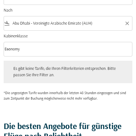
Nach
flight_land
close
Kabinenklasse
keyboard_arrow_down
Economy
Kabinenklasse option Economy Selected
Es gibt keine Tarife, die Ihren Filterkriterien entsprechen. Bitte passen Sie Ihre Fi
Es gibt keine Tarife, die Ihren Filterkriterien entsprechen. Bitte
passen Sie Ihre Filter an.
*Die angezeigten Tarife wurden innerhalb der letzten 48 Stunden eingezogen und sind
zum Zeitpunkt der Buchung möglicherweise nicht mehr verfügbar.
Die besten Angebote für günstige