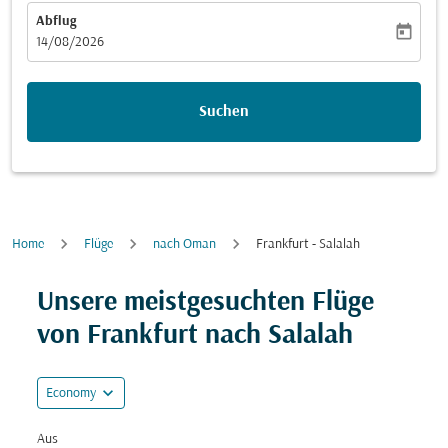
Abflug
today
fc-booking-departure-date-aria-label
14/08/2026
Suchen
Home
Flüge
nach Oman
Frankfurt - Salalah
Versuchen Sie, Ihre Route (Ursprung und/oder Ziel) zu
Unsere meistgesuchten Flüge
von Frankfurt nach Salalah
expand_more
Economy
Aus