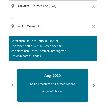
location_on
close
Zu
location_on
close
Versuchen Sie, Ihre Route (Ursprung
und/oder Ziel) zu aktualisieren oder mit
den einzelnen Daten unten zu interagieren,
um Angebote zu finden.
Aug. 2026
chevron_left
chevron_right
Keine Ergebnisse für diesen Monat
K
Angebote finden