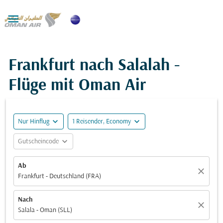

Frankfurt nach Salalah -
Flüge mit Oman Air
expand_more
expand_more
Nur Hinflug
1 Reisender, Economy
expand_more
Gutscheincode
Ab
close
Frankfurt - Deutschland (FRA)
Nach
close
Salala - Oman (SLL)