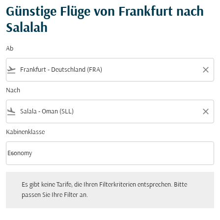
Günstige Flüge von Frankfurt nach
Salalah
Ab
flight_takeoff
close
Nach
flight_land
close
Kabinenklasse
keyboard_arrow_down
Economy
Kabinenklasse option Economy Selected
Es gibt keine Tarife, die Ihren Filterkriterien entsprechen. Bitte passen Sie Ihre Fi
Es gibt keine Tarife, die Ihren Filterkriterien entsprechen. Bitte
passen Sie Ihre Filter an.