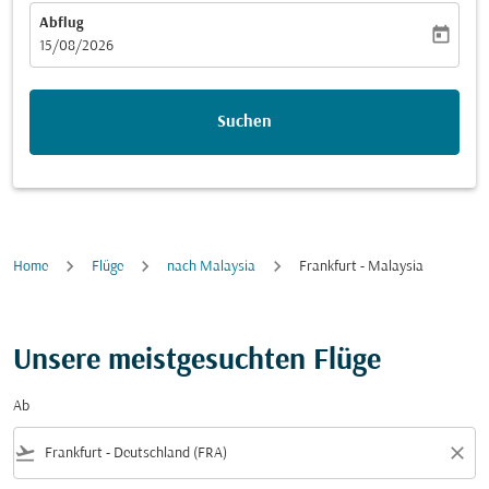
Abflug
today
fc-booking-departure-date-aria-label
15/08/2026
Suchen
Home
Flüge
nach Malaysia
Frankfurt - Malaysia
Unsere meistgesuchten Flüge
Ab
flight_takeoff
close