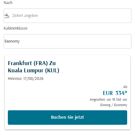
Nach
flight_land
Kabinenklasse
keyboard_arrow_down
Economy
Kabinenklasse option Economy Selected
Frankfurt (FRA)
Zu
Kuala Lumpur (KUL)
Hinreise: 17/08/2026
Ab
EUR 334
*
Angesehen: vor 19 Std. vor
Einweg
/
Economy
Buchen Sie jetzt