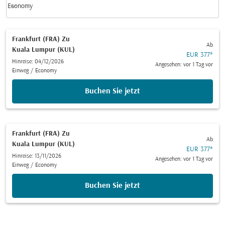
keyboard_arrow_down
Economy
Kabinenklasse option Economy Selected
Frankfurt (FRA)
Zu
Ab
Kuala Lumpur (KUL)
EUR 377
*
Hinreise: 04/12/2026
Angesehen: vor 1 Tag vor
Einweg
/
Economy
Buchen Sie jetzt
Frankfurt (FRA)
Zu
Ab
Kuala Lumpur (KUL)
EUR 377
*
Hinreise: 13/11/2026
Angesehen: vor 1 Tag vor
Einweg
/
Economy
Buchen Sie jetzt