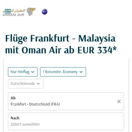

Flüge Frankfurt - Malaysia
mit Oman Air ab
EUR 334*
expand_more
expand_more
Nur Hinflug
1 Reisender, Economy
expand_more
Gutscheincode
Ab
close
Frankfurt - Deutschland (FRA)
Nach
Zielort auswählen