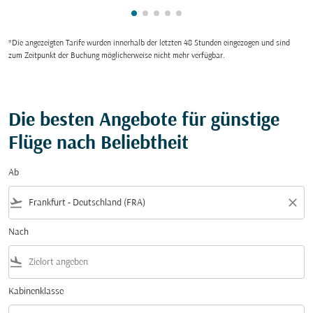
zeigt cmp-pagination-showing-ca
zeigt cmp-pagination-showing-
zeigt cmp-pagination-showin
zeigt cmp-pagination-show
zeigt cmp-pagination-sh
*Die angezeigten Tarife wurden innerhalb der letzten 48 Stunden eingezogen und sind
zum Zeitpunkt der Buchung möglicherweise nicht mehr verfügbar.
Die besten Angebote für günstige
Flüge nach Beliebtheit
Ab
flight_takeoff
close
Nach
flight_land
Kabinenklasse