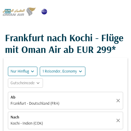

Frankfurt nach Kochi - Flüge
mit Oman Air ab
EUR 299*
expand_more
expand_more
Nur Hinflug
1 Reisender, Economy
expand_more
Gutscheincode
Ab
close
Frankfurt - Deutschland (FRA)
Nach
close
Kochi - Indien (COK)