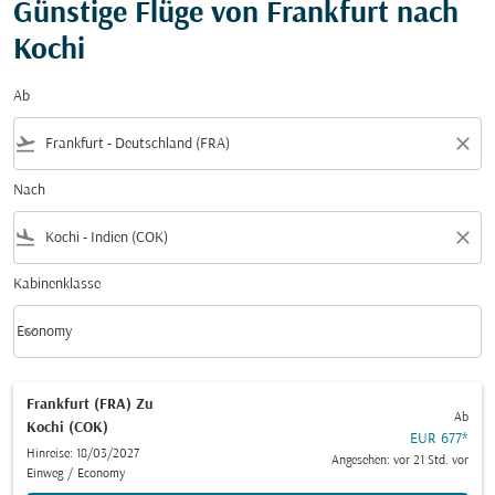
Günstige Flüge von Frankfurt nach
Kochi
Ab
flight_takeoff
close
Nach
flight_land
close
Kabinenklasse
keyboard_arrow_down
Economy
Kabinenklasse option Economy Selected
Frankfurt (FRA)
Zu
Ab
Kochi (COK)
EUR 677
*
Hinreise: 18/03/2027
Angesehen: vor 21 Std. vor
Einweg
/
Economy