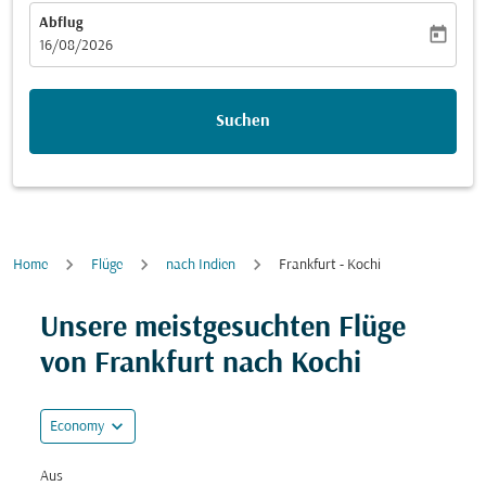
Abflug
today
fc-booking-departure-date-aria-label
16/08/2026
Suchen
Home
Flüge
nach Indien
Frankfurt - Kochi
Unsere meistgesuchten Flüge
von Frankfurt nach Kochi
expand_more
Economy
Aus