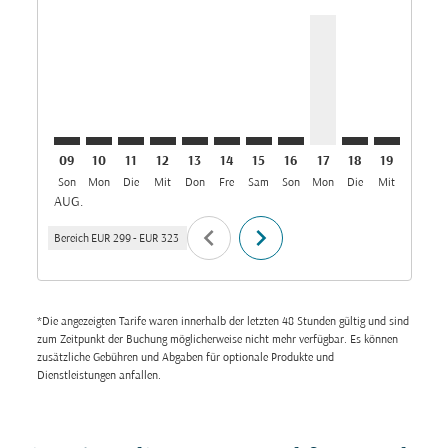
FRA–COK: cmp-view-offers-disclaimer. Angebote fin
FRA–COK: cmp-view-offers-disclaimer. Angebote
FRA–COK: cmp-view-offers-disclaimer. Ange
FRA–COK: cmp-view-offers-disclaimer. 
FRA–COK: cmp-view-offers-disclaim
FRA–COK: cmp-view-offers-disc
FRA–COK: cmp-view-offers-
FRA–COK: cmp-view-off
FRA–COK, 17/08/2
FRA–COK: cmp-
FRA–COK: 
FRA–C
F
09
10
11
12
13
14
15
16
17
18
19
20
Son
Mon
Die
Mit
Don
Fre
Sam
Son
Mon
Die
Mit
Don
F
AUG.
chevron_left
chevron_right
Bereich
EUR 299
-
EUR 323
*Die angezeigten Tarife waren innerhalb der letzten 48 Stunden gültig und sind
zum Zeitpunkt der Buchung möglicherweise nicht mehr verfügbar. Es können
zusätzliche Gebühren und Abgaben für optionale Produkte und
Dienstleistungen anfallen.