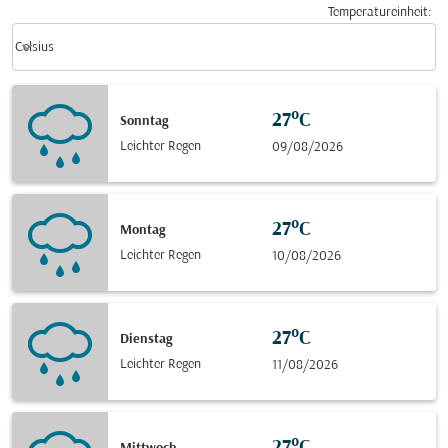
Temperatureinheit
:
Weather unit option Celsius Selected
keyboard_arrow_down
Celsius
27°C
Sonntag
Leichter Regen
09/08/2026
27°C
Montag
Leichter Regen
10/08/2026
27°C
Dienstag
Leichter Regen
11/08/2026