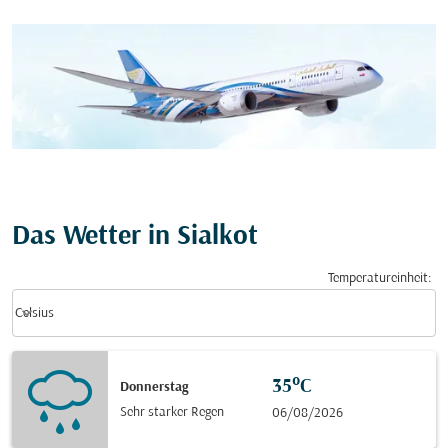
Das Wetter in Sialkot
Temperatureinheit
:
Weather unit option Celsius Selected
keyboard_arrow_down
Celsius
35°C
Donnerstag
Sehr starker Regen
06/08/2026