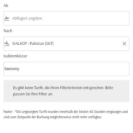
Ab
flight_takeoff
Nach
flight_land
close
Kabinenklasse
keyboard_arrow_down
Economy
Kabinenklasse option Economy Selected
Es gibt keine Tarife, die Ihren Filterkriterien entsprechen. Bitte passen Sie Ihre Fi
Es gibt keine Tarife, die Ihren Filterkriterien entsprechen. Bitte
passen Sie Ihre Filter an.
footer : *Die angezeigten Tarife wurden innerhalb der letzten 48 Stunden eingezogen und
sind zum Zeitpunkt der Buchung möglicherweise nicht mehr verfügbar.