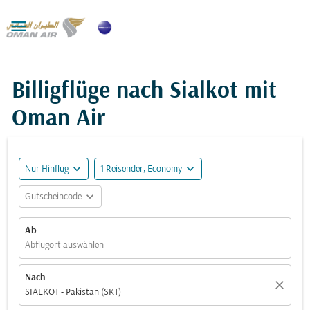

Billigflüge nach Sialkot mit
Oman Air
expand_more
expand_more
Nur Hinflug
1 Reisender, Economy
expand_more
Gutscheincode
Ab
Abflugort auswählen
Nach
close
SIALKOT - Pakistan (SKT)