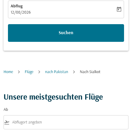
Abflug
today
fc-booking-departure-date-aria-label
12/08/2026
Suchen
Home
Flüge
nach Pakistan
Nach Sialkot
Unsere meistgesuchten Flüge
Ab
flight_takeoff