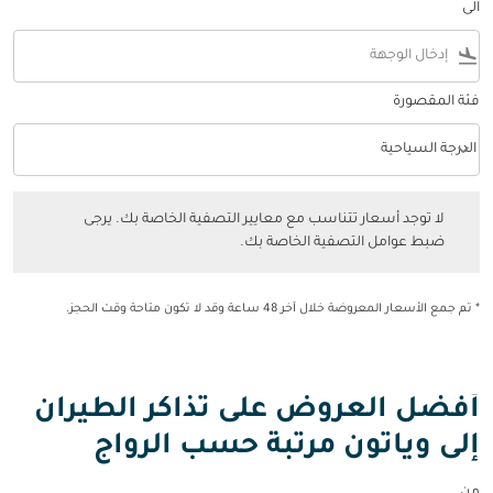
الى
flight_land
فئة المقصورة
keyboard_arrow_down
الدرجة السياحية
فئة المقصورة option الدرجة السياحية Selected
لا توجد أسعار تتناسب مع معايير التصفية الخاصة بك. يرجى ضبط عوامل التصفي
لا توجد أسعار تتناسب مع معايير التصفية الخاصة بك. يرجى
ضبط عوامل التصفية الخاصة بك.
* تم جمع الأسعار المعروضة خلال آخر 48 ساعة وقد لا تكون متاحة وقت الحجز.
أفضل العروض على تذاكر الطيران
إلى وياتون مرتبة حسب الرواج