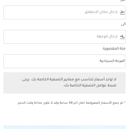
من
flight_takeoff
الى
flight_land
فئة المقصورة
keyboard_arrow_down
الدرجة السياحية
فئة المقصورة option الدرجة السياحية Selected
لا توجد أسعار تتناسب مع معايير التصفية الخاصة بك. يرجى ضبط عوامل التصفي
لا توجد أسعار تتناسب مع معايير التصفية الخاصة بك. يرجى
ضبط عوامل التصفية الخاصة بك.
* تم جمع الأسعار المعروضة خلال آخر 48 ساعة وقد لا تكون متاحة وقت الحجز.