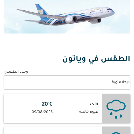
الطقس في وياتون
وحدة الطقس
:
Weather unit option درجة مئوية Selected
درجة مئوية
20°C
الأحد
غيوم قاتمة
09/08/2026