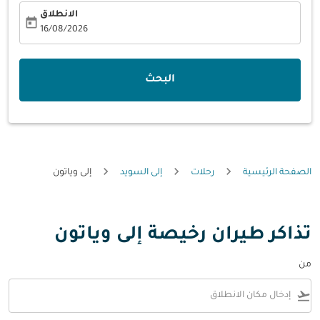
الانطلاق
today
fc-booking-departure-date-aria-label
16/08/2026
البحث
الصفحة الرئيسية
رحلات
إلى السويد
إلى وياتون
تذاكر طيران رخيصة إلى وياتون
من
flight_takeoff