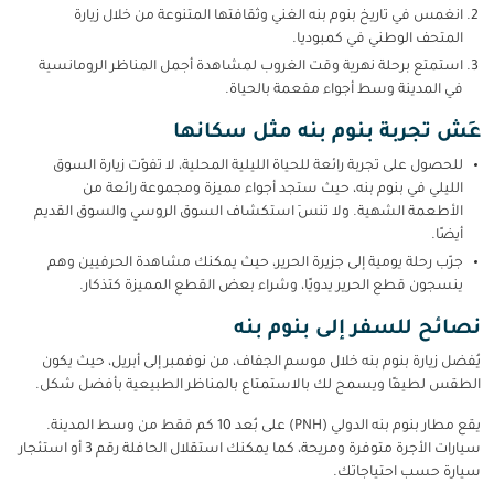
انغمس في تاريخ بنوم بنه الغني وثقافتها المتنوعة من خلال زيارة
المتحف الوطني في كمبوديا.
استمتع برحلة نهرية وقت الغروب لمشاهدة أجمل المناظر الرومانسية
في المدينة وسط أجواء مفعمة بالحياة.
عِش تجربة بنوم بنه مثل سكانها
للحصول على تجربة رائعة للحياة الليلية المحلية، لا تفوّت زيارة السوق
الليلي في بنوم بنه، حيث ستجد أجواء مميزة ومجموعة رائعة من
الأطعمة الشهية. ولا تنسَ استكشاف السوق الروسي والسوق القديم
أيضًا.
جرّب رحلة يومية إلى جزيرة الحرير، حيث يمكنك مشاهدة الحرفيين وهم
ينسجون قطع الحرير يدويًا، وشراء بعض القطع المميزة كتذكار.
نصائح للسفر إلى بنوم بنه
يُفضل زيارة بنوم بنه خلال موسم الجفاف، من نوفمبر إلى أبريل، حيث يكون
الطقس لطيفًا ويسمح لك بالاستمتاع بالمناظر الطبيعية بأفضل شكل.
يقع مطار بنوم بنه الدولي (PNH) على بُعد 10 كم فقط من وسط المدينة.
سيارات الأجرة متوفرة ومريحة، كما يمكنك استقلال الحافلة رقم 3 أو استئجار
سيارة حسب احتياجاتك.