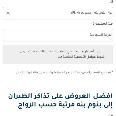
الى
close
flight_land
فئة المقصورة
keyboard_arrow_down
الدرجة السياحية
فئة المقصورة option الدرجة السياحية Selected
لا توجد أسعار تتناسب مع معايير التصفية الخاصة بك. يرجى ضبط عوامل التصفي
لا توجد أسعار تتناسب مع معايير التصفية الخاصة بك. يرجى
ضبط عوامل التصفية الخاصة بك.
* تم جمع الأسعار المعروضة خلال آخر 48 ساعة وقد لا تكون متاحة وقت الحجز.
أفضل العروض على تذاكر الطيران
إلى بنوم بنه مرتبة حسب الرواج