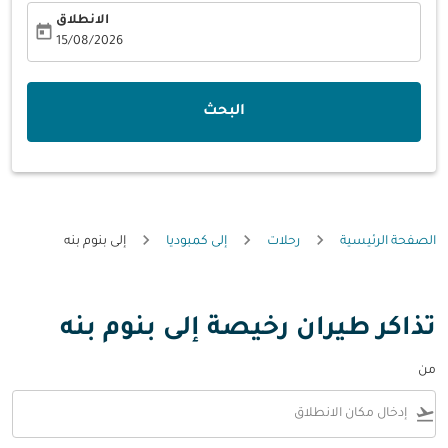
الانطلاق
today
fc-booking-departure-date-aria-label
15/08/2026
البحث
الصفحة الرئيسية
رحلات
إلى كمبوديا
إلى بنوم بنه
تذاكر طيران رخيصة إلى بنوم بنه
من
flight_takeoff