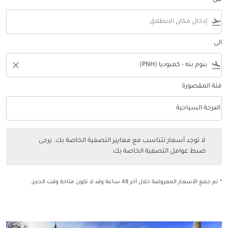
من
flight_takeoff
الى
close
flight_land
فئة المقصورة
keyboard_arrow_down
الدرجة السياحية
فئة المقصورة option الدرجة السياحية Selected
لا توجد أسعار تتناسب مع معايير التصفية الخاصة بك. يرجى ضبط عوامل التصفي
لا توجد أسعار تتناسب مع معايير التصفية الخاصة بك. يرجى
ضبط عوامل التصفية الخاصة بك.
* تم جمع الأسعار المعروضة خلال آخر 48 ساعة وقد لا تكون متاحة وقت الحجز.