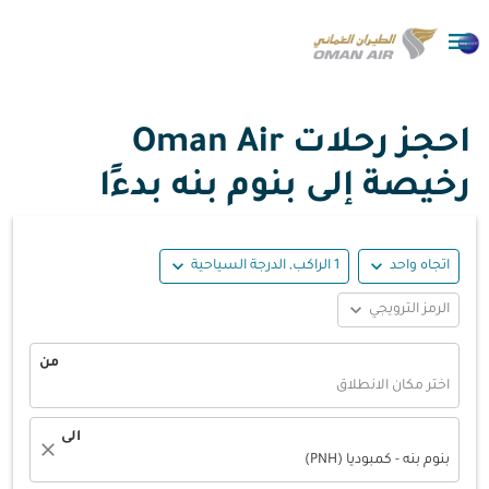

احجز رحلات Oman Air
رخيصة إلى بنوم بنه بدءًا
expand_more
expand_more
اتجاه واحد
1 الراكب, الدرجة السياحية
expand_more
الرمز الترويجي
من
اختر مكان الانطلاق
الى
close
بنوم بنه - كمبوديا (PNH)