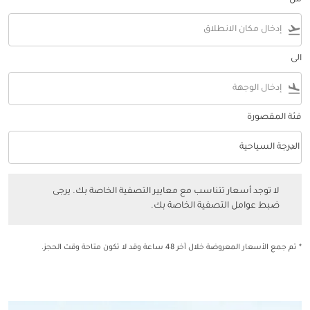
من
flight_takeoff
الى
flight_land
فئة المقصورة
keyboard_arrow_down
الدرجة السياحية
فئة المقصورة option الدرجة السياحية Selected
لا توجد أسعار تتناسب مع معايير التصفية الخاصة بك. يرجى ضبط عوامل التصفي
لا توجد أسعار تتناسب مع معايير التصفية الخاصة بك. يرجى
ضبط عوامل التصفية الخاصة بك.
* تم جمع الأسعار المعروضة خلال آخر 48 ساعة وقد لا تكون متاحة وقت الحجز.