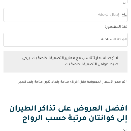
الى
flight_land
فئة المقصورة
keyboard_arrow_down
الدرجة السياحية
فئة المقصورة option الدرجة السياحية Selected
لا توجد أسعار تتناسب مع معايير التصفية الخاصة بك. يرجى ضبط عوامل التصفي
لا توجد أسعار تتناسب مع معايير التصفية الخاصة بك. يرجى
ضبط عوامل التصفية الخاصة بك.
* تم جمع الأسعار المعروضة خلال آخر 48 ساعة وقد لا تكون متاحة وقت الحجز.
أفضل العروض على تذاكر الطيران
إلى كوانتان مرتبة حسب الرواج