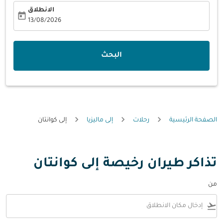
الانطلاق
today
fc-booking-departure-date-aria-label
13/08/2026
البحث
الصفحة الرئيسية
رحلات
إلى ماليزيا
إلى كوانتان
تذاكر طيران رخيصة إلى كوانتان
من
flight_takeoff