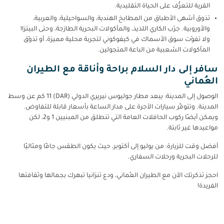
القرية للتعرُّف على الحياة التقليدية.
تذوق أشهى الأطباق من المطابخ الهندية، والسواحيلية، والعربية،
والأوروبية. جرّب الكاري اللذيذ، والمأكولات البحرية الطازجة، وحتى البيتزا!
ولا تفوّت سوق الأسماك في كيفوكوني لتجربة محلية مميزة، أو تذوّق
المأكولات الشعبية من الباعة المتجولين.
سافر إلى دار السلام براحة وأناقة مع الطيران
العُماني
الوصول إلى المدينة: يبعد مطار جوليوس نيريري الدولي (DAR) 11 كم عن وسط
المدينة.
وتتوفَّر
سيارات الأجرة على مدار الساعة بأسعار قابلة للتفاوض.
ويمكن أيضًا ركوب
الحافلات العامة التي تنطلق من المبنيين 1 و2، لكن
مواعيدها غير ثابتة.
أفضل وقت للزيارة: من يوليو إلى أكتوبر، حيث يكون الطقس جافًا ومثاليًا
للرحلات البحرية ورحلات السفاري.
احجز تذكرتك الآن مع الطيران العُماني، ودع تنزانيا تبهرك بجمالها وثقافتها
الفريدة!