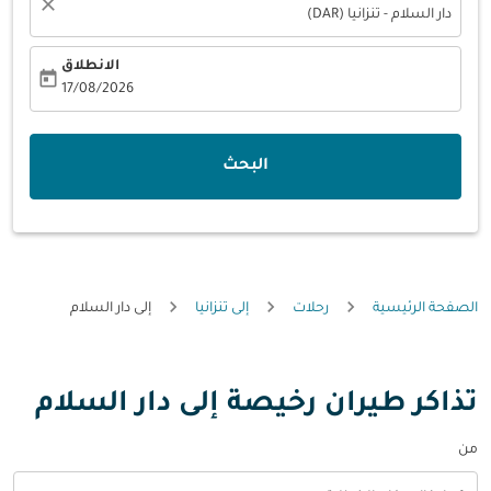
close
دار السلام - تنزانيا (DAR)
الانطلاق
today
fc-booking-departure-date-aria-label
17/08/2026
البحث
الصفحة الرئيسية
رحلات
إلى تنزانيا
إلى دار السلام
تذاكر طيران رخيصة إلى دار السلام
من