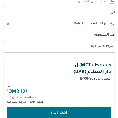
flight_takeoff
الى
close
flight_land
فئة المقصورة
keyboard_arrow_down
الدرجة السياحية
فئة المقصورة option الدرجة السياحية Selected
مسقط (MCT)
ل
دار السلام (DAR)
المغادرة: 19/08/2026
من
*
107 OMR
مشاهدة: 46 دقائق منذ
اتجاه واحد
/
الدرجة السياحية
‫احجز الآن‬