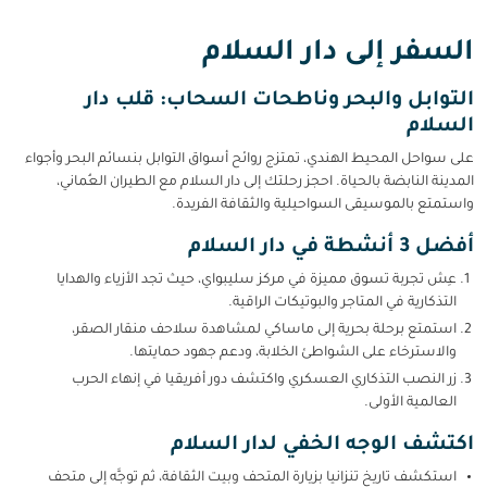
السفر إلى دار السلام
التوابل والبحر وناطحات السحاب: قلب دار
السلام
على سواحل المحيط الهندي، تمتزج روائح أسواق التوابل بنسائم البحر وأجواء
المدينة النابضة بالحياة. احجز رحلتك إلى دار السلام مع الطيران العُماني،
واستمتع بالموسيقى السواحيلية والثقافة الفريدة.
أفضل 3 أنشطة في دار السلام
عِش تجربة تسوق مميزة في مركز سليبواي، حيث تجد الأزياء والهدايا
التذكارية في المتاجر والبوتيكات الراقية.
استمتع برحلة بحرية إلى ماساكي لمشاهدة سلاحف منقار الصقر،
والاسترخاء على الشواطئ الخلابة، ودعم جهود حمايتها.
زر النصب التذكاري العسكري واكتشف دور أفريقيا في إنهاء الحرب
العالمية الأولى.
اكتشف الوجه الخفي لدار السلام
استكشف تاريخ تنزانيا بزيارة المتحف وبيت الثقافة، ثم توجَّه إلى متحف