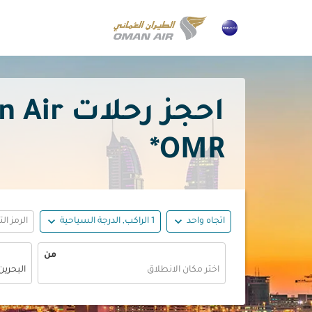
احجز رحلات Oman Air رخيصة إلى البحرين بدءًا من
OMR*
expand_more
expand_more
اتجاه واحد
1 الراكب, الدرجة السياحية
الرمز ال
من