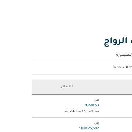
الرواج
المقصورة
جة السياحية
optio الدرجة السياحية Selected
السعر
من
*
53 OMR
مشاهدة: 17 ساعات منذ
من
*
25,592 INR