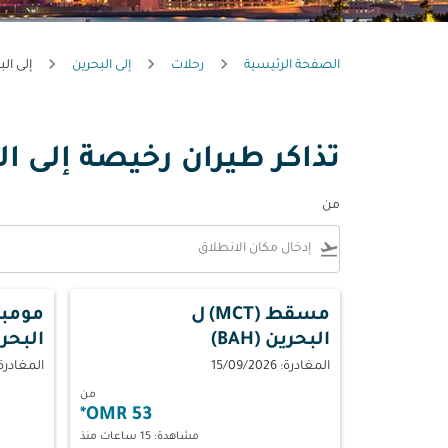
الصفحة الرئيسية
رحلات
إلى البحرين
إلى ال
تذاكر طيران رخيصة إلى ال
من
flight_takeoff
مسقط (MCT)
ل
مومباي 
البحرين (BAH)
البحرين 
المغادرة: 15/09/2026
المغادرة: 09/2026
من
*
53 OMR
مشاهدة: 15 ساعات منذ