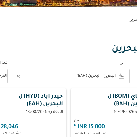
بحرين
بحرين
الى
فئة 
keyboard_arrow_down
close
flight_land
الدر
فئة المقصورة n
(BOM)
ل
حيدر أباد (HYD)
ل
(BAH)
البحرين (BAH)
10/
المغادرة: 18/08/2026
من
28,046 INR
*
15,000 INR
مشاهدة: 1 ساعة منذ
مشاهدة: 9 ساعات منذ