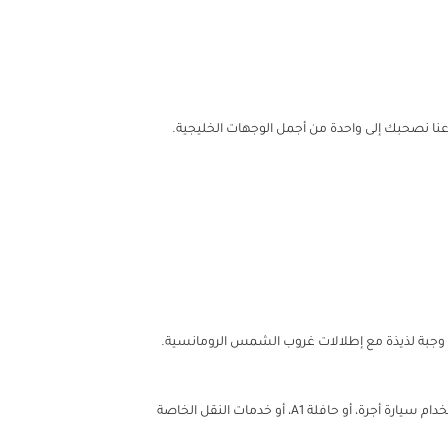
ودعنا نصحبك إلى واحدة من أجمل الوجهات الخليجية.
 وجبة لذيذة مع إطلالات غروب الشمس الرومانسية.
عند وصولك إلى مطار البحرين الدولي (BAH)، يمكنك استعادة نشاطك في صالة اللؤلؤة، شريك الطيران العُماني . بعد ذلك، توجه إلى المدينة باستخدام سيارة أجرة، أو حافلة A1، أو خدمات النقل الخاصة