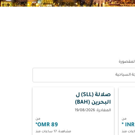
المقصورة
جة السياحية
optio الدرجة السياحية Selected
صلالة (SLL)
ل
البحرين (BAH)
المغادرة: 19/08/2026
من
من
*
89 OMR
*
مشاهدة: 17 ساعات منذ