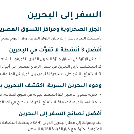
السفر إلى البحرين
الجزر الصحراوية ومراكز التسوق العصرية:
تأسست البحرين على إرث تجارة اللؤلؤ العريق، وهي اليوم تقدم م
أفضل 3 أنشطة لا تفوَّت في البحرين
عِش الإثارة في سباق جائزة البحرين الكبرى للفورمولا 1 شاهد سائقي الفورمولا 1 وهم يتحدون السرعات الهائلة على مضمار السباق الشهير.
استكشف تاريخ البحرين في حصن الرفاع انغمس في أجواء الما
استمتع بالشواطئ الساحرة اختر من بين كورنيش المنامة، شا
وجوه البحرين السرية: اكتشف البحرين ب
تجربة تسوق لا مثيل لها استمتع بجولة في سوق المنامة، حي
مشاهد بانورامية مذهلة استمتع بتجربة السطح في أحد الم
أفضل نصائح السفر إلى البحرين
المتوفرة بكثرة، مع خيار القيادة الذاتية السهل.