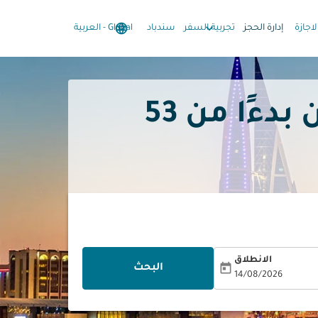
language
keyboard_arrow_down
keyboard_arrow_down
لاجازة
إدارة الحجز
تجربية السفر
سندباد
Global
-
العربية
53
الانطلاق
today
البحث
14/08/2026