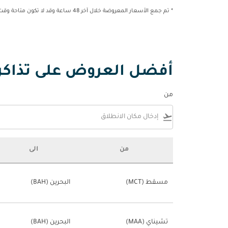
* تم جمع الأسعار المعروضة خلال آخر 48 ساعة وقد لا تكون متاحة وقت الحجز.
أفضل العروض على تذاكر ا
من
flight_takeoff
من
الى
أفضل العروض على تذاكر الطيران إلى البحرين مرتبة ح
مسقط (MCT)
البحرين (BAH)
تشيناي (MAA)
البحرين (BAH)