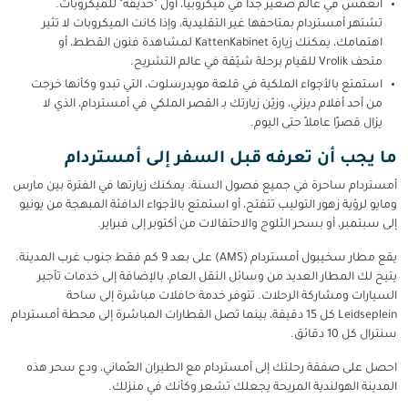
انغمس في عالم صغير جدًا في ميكروبيا، أول "حديقة" للميكروبات.
تشتهر أمستردام بمتاحفها غير التقليدية، وإذا كانت الميكروبات لا تثير
اهتمامك، يمكنك زيارة KattenKabinet لمشاهدة فنون القطط، أو
متحف Vrolik للقيام برحلة شيّقة في عالم التشريح.
استمتع بالأجواء الملكية في قلعة مويدرسلوت، التي تبدو وكأنها خرجت
من أحد أفلام ديزني، وزيّن زيارتك بـ القصر الملكي في أمستردام، الذي لا
يزال قصرًا عاملاً حتى اليوم.
ما يجب أن تعرفه قبل السفر إلى أمستردام
أمستردام ساحرة في جميع فصول السنة. يمكنك زيارتها في الفترة بين مارس
ومايو لرؤية زهور التوليب تتفتح، أو استمتع بالأجواء الدافئة المبهجة من يونيو
إلى سبتمبر، أو بسحر الثلوج والاحتفالات من أكتوبر إلى فبراير.
يقع مطار سخيبول أمستردام (AMS) على بعد 9 كم فقط جنوب غرب المدينة.
يتيح لك المطار العديد من وسائل النقل العام، بالإضافة إلى خدمات تأجير
السيارات ومشاركة الرحلات. تتوفر خدمة حافلات مباشرة إلى ساحة
Leidseplein كل 15 دقيقة، بينما تصل القطارات المباشرة إلى محطة أمستردام
سنترال كل 10 دقائق.
احصل على صفقة رحلتك إلى أمستردام مع الطيران العُماني، ودع سحر هذه
المدينة الهولندية المريحة يجعلك تشعر وكأنك في منزلك.