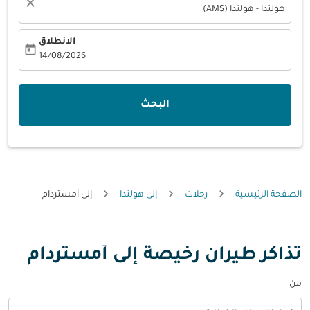
close
هولندا - هولندا (AMS)
الانطلاق
today
fc-booking-departure-date-aria-label
14/08/2026
البحث
الصفحة الرئيسية
رحلات
إلى هولندا
إلى أمستردام
تذاكر طيران رخيصة إلى أمستردام
من