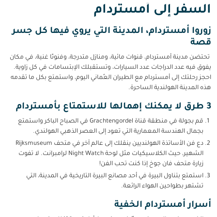
السفر إلى أمستردام
زوروا أمستردام، المدينة التي يروي فيها كل جسر
قصة
تحتضن مدينة أمستردام، قنوات مائية، ومنازل متدرجة، وفنونًا غنية، في مكان
يفوق فيه عدد الدراجات عدد السيارات، وتستقبلك الإبتسامات في كل زاوية.
احجز رحلتك إلى أمستردام مع الطيران العُماني اليوم، واستمتع بكل ما تقدمه
هذه المدينة الهولندية الساحرة.
3 طرق لا يمكنك إهمالها للاستمتاع بأمستردام
قم بجولة في منطقة قناة Grachtengordel في الصباح الباكر واستمتع
بجمال الهندسة المعمارية التي تعود إلى العصر الذهبي الهولندي.
دع فن الأساتذة الهولنديين ينقلك إلى عالم آخر في متحف Rijksmuseum
الشهير، حيث الكلاسيكيات مثل لوحة Night Watch لرامبرانت. لا تفوت
زيارة متحف فان جوخ إذا كنت تحب الفن!
استمتع بتناول البيرة في أحد مصانع البيرة التاريخية في المدينة، التي
تشتهر بطواحين الهواء الرائعة.
أسرار أمستردام الخفية