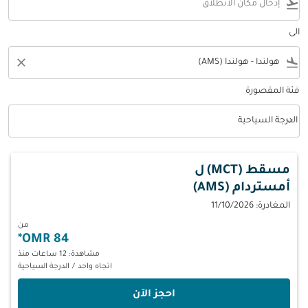
flight_takeoff
الى
close
flight_land
فئة المقصورة
keyboard_arrow_down
الدرجة السياحية
فئة المقصورة option الدرجة السياحية Selected
مسقط (MCT)
ل
أمستردام (AMS)
المغادرة: 11/10/2026
من
*
84 OMR
مشاهدة: 12 ساعات منذ
اتجاه واحد
/
الدرجة السياحية
‫احجز الآن‬