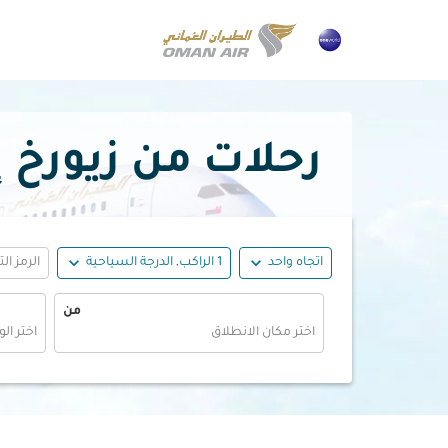
رحلات من زيورخ إلى سيا
expand_more
expand_more
اتجاه واحد
1 الراكب, الدرجة السياحية
الرمز ال
من