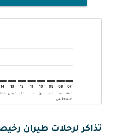
Displaying fares for أغسطس-2026
ZRH–SKT: cmp-view-offers-disclaimer. إبحث عن العروض
ZRH–SKT: cmp-view-offers-disclaimer. إبحث عن 
ZRH–SKT: cmp-view-offers-disclaimer. إب
–SKT: cmp-view-offers-disclaimer
mp-view-offers-disclaimer
w-offers-disclaimer
s-disclaimer
aimer
14
13
12
11
10
09
08
07
معة
سبت
أحد
نين
ثاء
عاء
ميس
معة
أغسطس
تذاكر لرحلات طيران رخيص