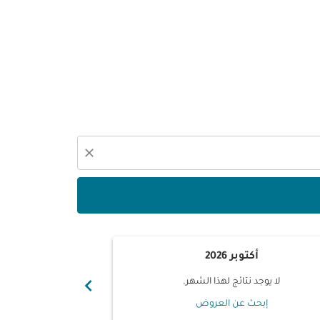
close
أكتوبر 2026
نوفم
chevron_right
لا يوجد نتائج لهذا الشهر.
لا يوجد ن
إبحث عن العروض
إبحث