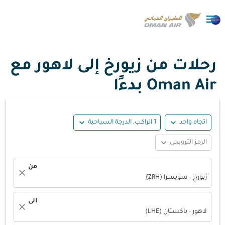

رحلات من زيورخ إلى لاهور مع
Oman Air بدءًا
expand_more
expand_more
اتجاه واحد
1 الراكب, الدرجة السياحية
expand_more
الرمز الترويجي
من
close
زيورخ - سويسرا (ZRH)
الى
close
لاهور - باكستان (LHE)