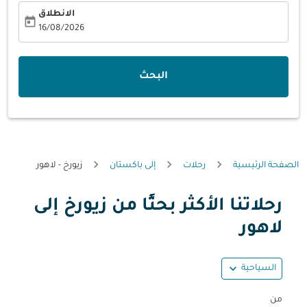
الانطلاق
today
fc-booking-departure-date-aria-label
16/08/2026
البحث
الصفحة الرئيسية
رحلات
إلى باكستان
زيورخ - لاهور
رحلاتنا الأكثر بحثًا من زيورخ إلى
حاول تحديث الرحلة (مغادرة و/أو وجهة) أو التفاعل مع التواريخ أ
لاهور
expand_more
السياحية
من