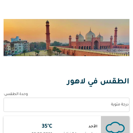
الطقس في لاهور
وحدة الطقس
:
Weather unit option درجة مئوية Selected
درجة مئوية
35°C
الأحد