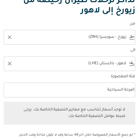
تذاكر لرحلات طيران رخيصة من
زيورخ إلى لاهور
من
close
flight_takeoff
الى
close
flight_land
فئة المقصورة
keyboard_arrow_down
الدرجة السياحية
فئة المقصورة option الدرجة السياحية Selected
لا توجد أسعار تتناسب مع معايير التصفية الخاصة بك. يرجى ضبط عوامل التصفي
لا توجد أسعار تتناسب مع معايير التصفية الخاصة بك. يرجى
ضبط عوامل التصفية الخاصة بك.
* تم جمع الأسعار المعروضة خلال آخر 48 ساعة وقد لا تكون متاحة وقت الحجز.