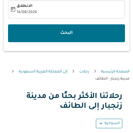
الانطلاق
today
fc-booking-departure-date-aria-label
14/08/2026
البحث
الصفحة الرئيسية
رحلات
إلى المملكة العربية السعودية
مدينة زنجبار - الطائف
رحلاتنا الأكثر بحثًا من مدينة
حاول تحديث الرحلة (مغادرة و/أو وجهة) أو التفاعل مع التواريخ أ
زنجبار إلى الطائف
expand_more
السياحية