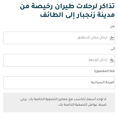
تذاكر لرحلات طيران رخيصة من
مدينة زنجبار إلى الطائف
من
flight_takeoff
الى
flight_land
فئة المقصورة
keyboard_arrow_down
الدرجة السياحية
فئة المقصورة option الدرجة السياحية Selected
لا توجد أسعار تتناسب مع معايير التصفية الخاصة بك. يرجى ضبط عوامل التصفي
لا توجد أسعار تتناسب مع معايير التصفية الخاصة بك. يرجى
ضبط عوامل التصفية الخاصة بك.