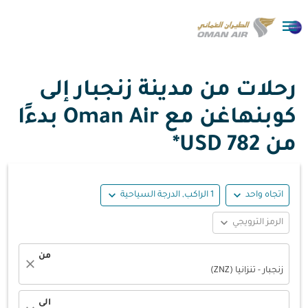

رحلات من مدينة زنجبار إلى
كوبنهاغن مع Oman Air بدءًا
من
782 USD*
expand_more
expand_more
اتجاه واحد
1 الراكب, الدرجة السياحية
expand_more
الرمز الترويجي
من
close
زنجبار - تنزانيا (ZNZ)
الى