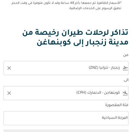
*الأسعار الظاهرة تم جمعها بآخر 48 ساعة وقد لا تكون متوفرة في وقت الحجز.
تطبق الرسوم على الخدمات الإضافية.
تذاكر لرحلات طيران رخيصة من
مدينة زنجبار إلى كوبنهاغن
من
close
flight_takeoff
الى
close
flight_land
فئة المقصورة
keyboard_arrow_down
الدرجة السياحية
فئة المقصورة option الدرجة السياحية Selected