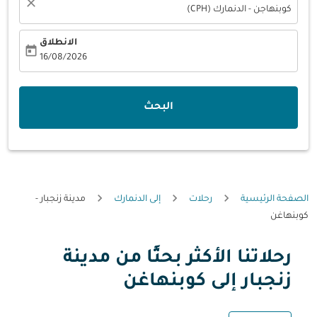
close
كوبنهاجن - الدنمارك (CPH)
الانطلاق
today
fc-booking-departure-date-aria-label
16/08/2026
البحث
الصفحة الرئيسية
رحلات
إلى الدنمارك
مدينة زنجبار -
كوبنهاغن
رحلاتنا الأكثر بحثًا من مدينة
حاول شهر آخر أو تفاعل مع الأيام أدناه للحصول على العروض.
زنجبار إلى كوبنهاغن