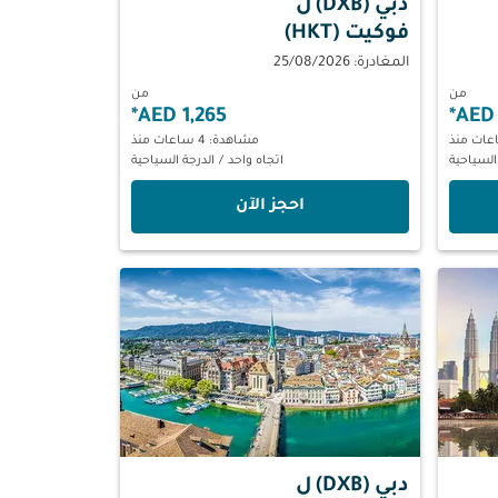
دبي (DXB)
ل
فوكيت (HKT)
المغادرة: 25/08/2026
من
من
*
1,265 AED
*
مشاهدة: 4 ساعات منذ
السياحية
اتجاه واحد
/
الدرجة السياحية
‫احجز الآن‬
دبي (DXB)
ل