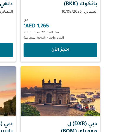
بانكوك (BKK)
دلهي (EL
المغادرة: 10/08/2026
المغادرة: 10/2026
من
*
1,265 AED
مشاهدة: 22 ساعات منذ
اتجاه واحد
/
الدرجة السياحية
‫احجز الآن‬
دبي (DXB)
ل
دبي (DXB)
مومباي (BOM)
باريس (G