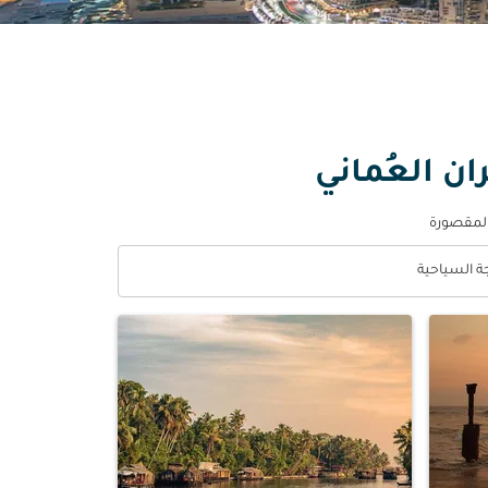
ان العُماني
المقصورة
جة السياحية
optio الدرجة السياحية Selected