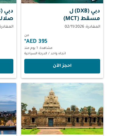
دبي (DXB)
ل
دبي (DXB)
مسقط (MCT)
صلالة (L
المغادرة: 02/11/2026
المغادرة: 09/2026
من
*
395 AED
مشاهدة: 1 يوم منذ
اتجاه واحد
/
الدرجة السياحية
‫احجز الآن‬