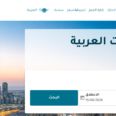
language
keyboard_arrow_down
keyboard_arrow_down
لاجازة
إدارة الحجز
تجربية السفر
سندباد
Global
-
العربية
إمارات العربية
الانطلاق
today
البحث
15/08/2026