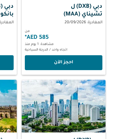
دبي (DXB)
ل
دبي (DXB)
تشيناي (MAA)
بانكوك (
المغادرة: 20/09/2026
المغادرة: 09/2026
من
*
585 AED
مشاهدة: 1 يوم منذ
اتجاه واحد
/
الدرجة السياحية
‫احجز الآن‬