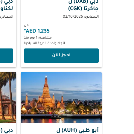
دبي (DXB)
ل
دبي (DXB)
جاكرتا (CGK)
لكناو (KO
المغادرة: 02/10/2026
المغادرة: 10/2026
من
*
1,235 AED
مشاهدة: 1 يوم منذ
اتجاه واحد
/
الدرجة السياحية
‫احجز الآن‬
أبو ظبي (AUH)
ل
دبي (DXB)