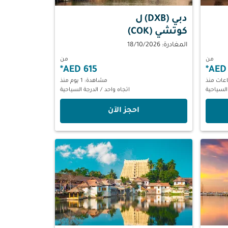
دبي (DXB)
ل
كوتشي (COK)
المغادرة: 18/10/2026
من
من
*
615 AED
*
مشاهدة: 1 يوم منذ
السياحية
اتجاه واحد
/
الدرجة السياحية
‫احجز الآن‬