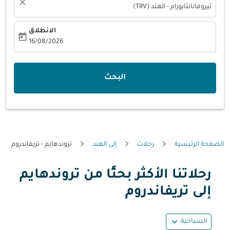
close
ثيروفانانثابورام - الهند (TRV)
الانطلاق
today
fc-booking-departure-date-aria-label
16/08/2026
البحث
الصفحة الرئيسية
رحلات
إلى الهند
تروندهايم - تريفاندروم
رحلاتنا الأكثر بحثًا من تروندهايم
حاول تحديث الرحلة (مغادرة و/أو وجهة) أو التفاعل مع التواريخ أ
إلى تريفاندروم
expand_more
السياحية