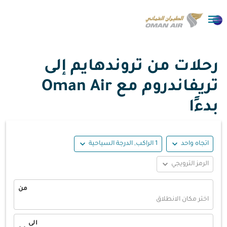

رحلات من تروندهايم إلى
تريفاندروم مع Oman Air
بدءًا
expand_more
expand_more
اتجاه واحد
1 الراكب, الدرجة السياحية
expand_more
الرمز الترويجي
من
اختر مكان الانطلاق
الى