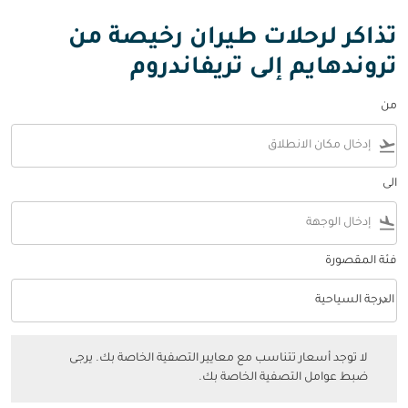
تذاكر لرحلات طيران رخيصة من
تروندهايم إلى تريفاندروم
من
flight_takeoff
الى
flight_land
فئة المقصورة
keyboard_arrow_down
الدرجة السياحية
فئة المقصورة option الدرجة السياحية Selected
لا توجد أسعار تتناسب مع معايير التصفية الخاصة بك. يرجى ضبط عوامل التصفي
لا توجد أسعار تتناسب مع معايير التصفية الخاصة بك. يرجى
ضبط عوامل التصفية الخاصة بك.