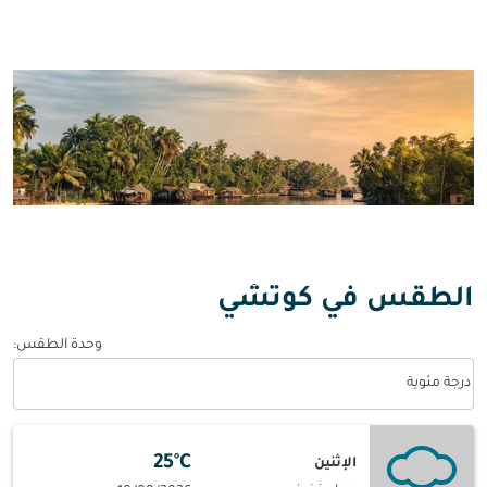
الطقس في كوتشي
وحدة الطقس
:
Weather unit option درجة مئوية Selected
درجة مئوية
25°C
الإثنين