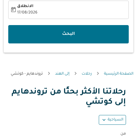
الانطلاق
today
fc-booking-departure-date-aria-label
17/08/2026
البحث
الصفحة الرئيسية
رحلات
إلى الهند
تروندهايم - كوتشي
رحلاتنا الأكثر بحثًا من تروندهايم
حاول تحديث الرحلة (مغادرة و/أو وجهة) أو التفاعل مع التواريخ أ
إلى كوتشي
expand_more
السياحية
من