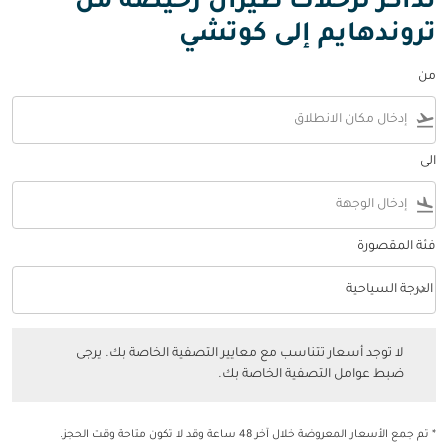
تذاكر لرحلات طيران رخيصة من
تروندهايم إلى كوتشي
من
flight_takeoff
الى
flight_land
فئة المقصورة
keyboard_arrow_down
الدرجة السياحية
فئة المقصورة option الدرجة السياحية Selected
لا توجد أسعار تتناسب مع معايير التصفية الخاصة بك. يرجى ضبط عوامل التصفي
لا توجد أسعار تتناسب مع معايير التصفية الخاصة بك. يرجى
ضبط عوامل التصفية الخاصة بك.
* تم جمع الأسعار المعروضة خلال آخر 48 ساعة وقد لا تكون متاحة وقت الحجز.