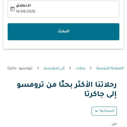
الانطلاق
today
fc-booking-departure-date-aria-label
14/08/2026
البحث
الصفحة الرئيسية
رحلات
إلى إندونيسيا
ترومسو - جاكرتا
رحلاتنا الأكثر بحثًا من ترومسو
حاول تحديث الرحلة (مغادرة و/أو وجهة) أو التفاعل مع التواريخ أ
إلى جاكرتا
expand_more
السياحية
من