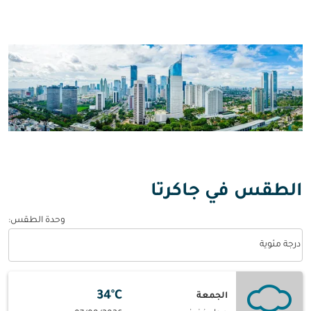
الطقس في جاكرتا
وحدة الطقس
:
Weather unit option درجة مئوية Selected
درجة مئوية
34°C
الجمعة