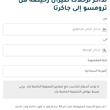
تذاكر لرحلات طيران رخيصة من
ترومسو إلى جاكرتا
من
flight_takeoff
الى
flight_land
فئة المقصورة
keyboard_arrow_down
الدرجة السياحية
فئة المقصورة option الدرجة السياحية Selected
لا توجد أسعار تتناسب مع معايير التصفية الخاصة بك. يرجى ضبط عوامل التصفي
لا توجد أسعار تتناسب مع معايير التصفية الخاصة بك. يرجى
ضبط عوامل التصفية الخاصة بك.
* تم جمع الأسعار المعروضة خلال آخر 48 ساعة وقد لا تكون متاحة وقت الحجز.