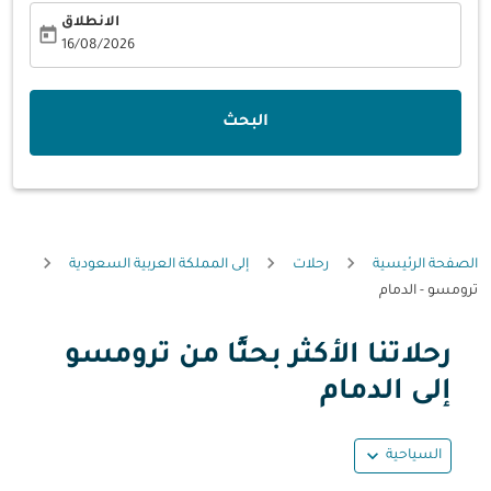
الانطلاق
today
fc-booking-departure-date-aria-label
16/08/2026
البحث
الصفحة الرئيسية
رحلات
إلى المملكة العربية السعودية
ترومسو - الدمام
رحلاتنا الأكثر بحثًا من ترومسو
حاول تحديث الرحلة (مغادرة و/أو وجهة) أو التفاعل مع التواريخ أ
إلى الدمام
expand_more
السياحية