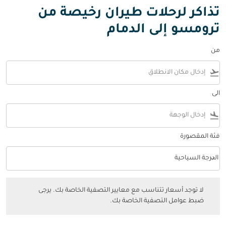
تذاكر لرحلات طيران رخيصة من
ترومسو إلى الدمام
من
flight_takeoff
الى
flight_land
فئة المقصورة
keyboard_arrow_down
الدرجة السياحية
فئة المقصورة option الدرجة السياحية Selected
لا توجد أسعار تتناسب مع معايير التصفية الخاصة بك. يرجى ضبط عوامل التصفي
لا توجد أسعار تتناسب مع معايير التصفية الخاصة بك. يرجى
ضبط عوامل التصفية الخاصة بك.