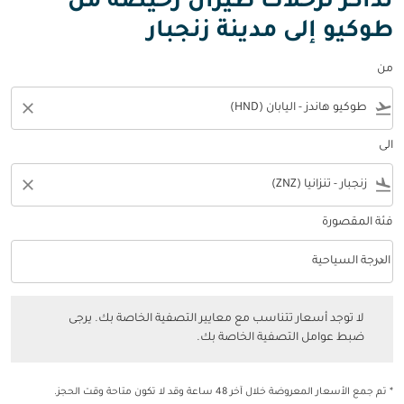
تذاكر لرحلات طيران رخيصة من
طوكيو إلى مدينة زنجبار
من
close
flight_takeoff
الى
close
flight_land
فئة المقصورة
keyboard_arrow_down
الدرجة السياحية
فئة المقصورة option الدرجة السياحية Selected
لا توجد أسعار تتناسب مع معايير التصفية الخاصة بك. يرجى ضبط عوامل التصفي
لا توجد أسعار تتناسب مع معايير التصفية الخاصة بك. يرجى
ضبط عوامل التصفية الخاصة بك.
* تم جمع الأسعار المعروضة خلال آخر 48 ساعة وقد لا تكون متاحة وقت الحجز.