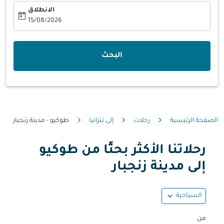
الانطلاق
today
fc-booking-departure-date-aria-label
15/08/2026
البحث
الصفحة الرئيسية
رحلات
إلى تنزانيا
طوكيو - مدينة زنجبار
رحلاتنا الأكثر بحثًا من طوكيو
حاول تحديث الرحلة (مغادرة و/أو وجهة) أو التفاعل مع التواريخ أ
إلى مدينة زنجبار
expand_more
السياحية
من