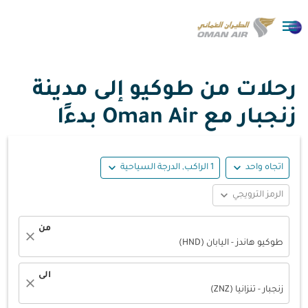

رحلات من طوكيو إلى مدينة
زنجبار مع Oman Air بدءًا
expand_more
expand_more
اتجاه واحد
1 الراكب, الدرجة السياحية
expand_more
الرمز الترويجي
من
close
طوكيو هاندز - اليابان (HND)
الى
close
زنجبار - تنزانيا (ZNZ)