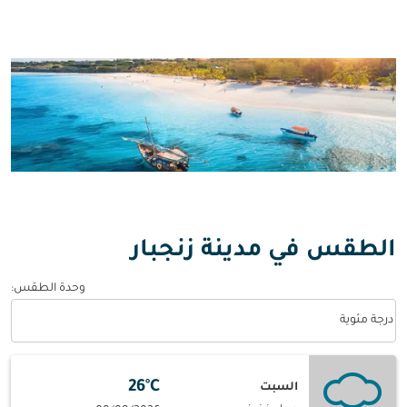
الطقس في مدينة زنجبار
وحدة الطقس
:
Weather unit option درجة مئوية Selected
درجة مئوية
26°C
السبت