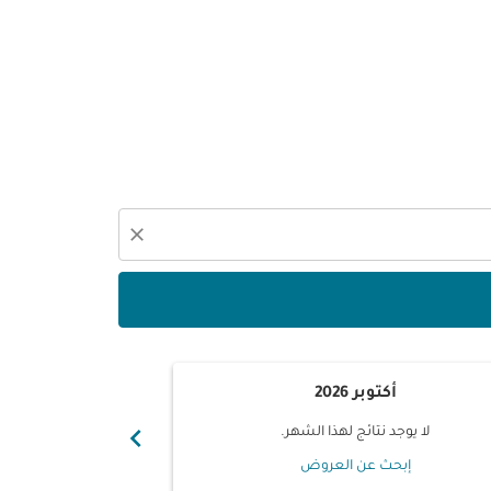
close
أكتوبر 2026
نوفم
chevron_right
لا يوجد نتائج لهذا الشهر.
لا يوجد ن
إبحث عن العروض
إبحث