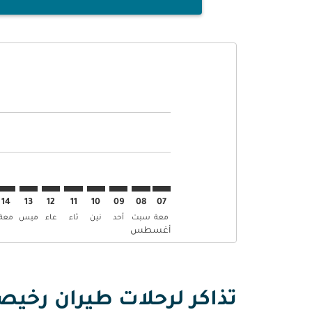
Displaying fares for أغسطس-2026
TRV–MHD: cmp-view-offers-disclaimer. إبحث عن العرو
TRV–MHD: cmp-view-offers-disclaimer. إبحث عن
TRV–MHD: cmp-view-offers-disclaimer. 
MHD: cmp-view-offers-disclaimer
p-view-offers-disclaimer
-offers-disclaimer
s-disclaimer
aimer
14
13
12
11
10
09
08
07
معة
سبت
أحد
نين
ثاء
عاء
ميس
معة
أغسطس
تذاكر لرحلات طيران رخيص