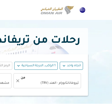
رحلات من تريفاندروم إل
expand_more
expand_more
اتجاه واحد
1 الراكب, الدرجة السياحية
الرمز ال
من
close