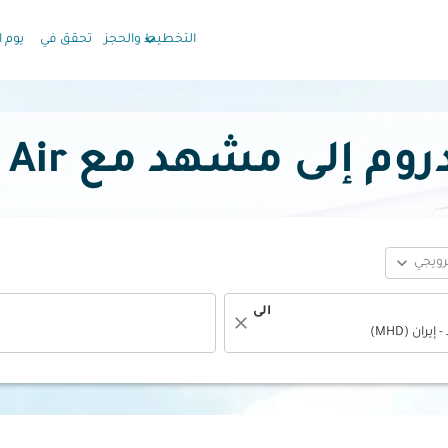
keyboard_arrow_down
التخطيط والحجز
تحقق في
يوم ا
ى مشهد مع Oman Air بدءًا
expand_more
ترويجي
الى
close
fc-booking-departure-date-aria-label