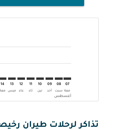
Displaying fares for أغسطس-2026
TPE–CDG: cmp-view-offers-disclaimer. إبحث عن العرو
TPE–CDG: cmp-view-offers-disclaimer. إبحث عن 
TPE–CDG: cmp-view-offers-disclaimer. إ
CDG: cmp-view-offers-disclaimer
mp-view-offers-disclaimer
-offers-disclaimer
s-disclaimer
aimer
14
13
12
11
10
09
08
07
معة
سبت
أحد
نين
ثاء
عاء
ميس
معة
أغسطس
تذاكر لرحلات طيران رخيص