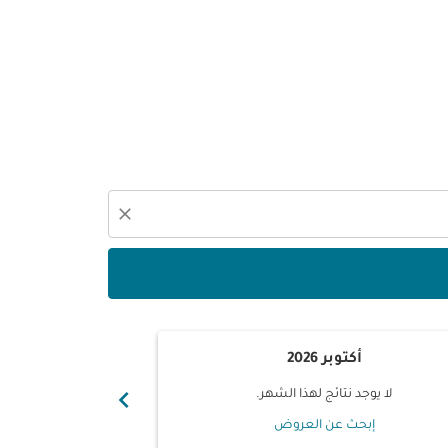
close
أكتوبر 2026
نوفم
chevron_right
لا يوجد نتائج لهذا الشهر.
لا يوجد ن
إبحث عن العروض
إبحث