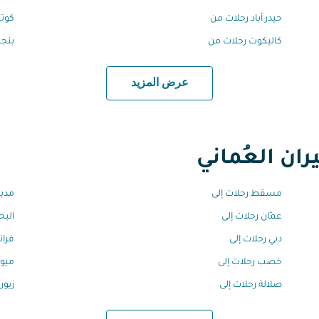
حيدر أباد رحلات من
كوت
كاليكوت رحلات من
بنجل
عرض المزيد
ان العُماني
مسقط رحلات إلى
مدين
عمّان رحلات إلى
البح
دبي رحلات إلى
فران
خصب رحلات إلى
ميون
صلالة رحلات إلى
زيور