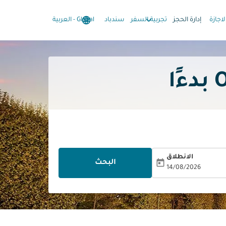
language
keyboard_arrow_down
keyboard_arrow_down
لاجازة
إدارة الحجز
تجربية السفر
سندباد
Global
-
العربية
الانطلاق
today
البحث
14/08/2026