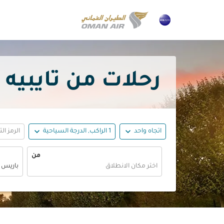
رحلات من تايبيه إلى بار
expand_more
expand_more
اتجاه واحد
1 الراكب, الدرجة السياحية
الرمز ال
من