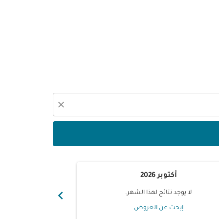
close
أكتوبر 2026
نوفم
chevron_right
لا يوجد نتائج لهذا الشهر.
لا يوجد ن
إبحث عن العروض
إبحث