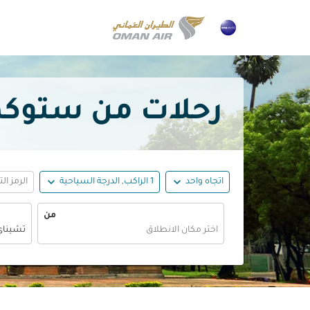
رحلات من ستوكهولم إلى
expand_more
expand_more
اتجاه واحد
1 الراكب, الدرجة السياحية
الرمز ال
من