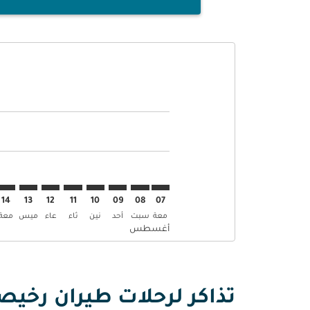
Displaying fares for أغسطس-2026
STO–MAA: cmp-view-offers-disclaimer. إبحث عن العرو
STO–MAA: cmp-view-offers-disclaimer. إبحث عن
STO–MAA: cmp-view-offers-disclaimer. إ
MAA: cmp-view-offers-disclaimer
mp-view-offers-disclaimer
-offers-disclaimer
s-disclaimer
aimer
14
13
12
11
10
09
08
07
معة
سبت
أحد
نين
ثاء
عاء
ميس
معة
أغسطس
تذاكر لرحلات طيران رخي