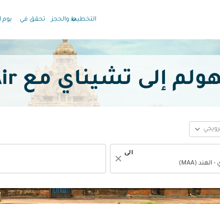
keyboard_arrow_down
التخطيط والحجز
تحقق في
يوم ا
 تشيناي مع Oman Air بدءًا
expand_more
ترويجي
الى
close
fc-booking-departure-date-aria-label