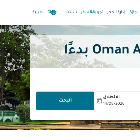
language
keyboard_arrow_down
keyboard_arrow_down
لاجازة
إدارة الحجز
تجربية السفر
سندباد
Global
-
العربية
الانطلاق
today
البحث
14/08/2026