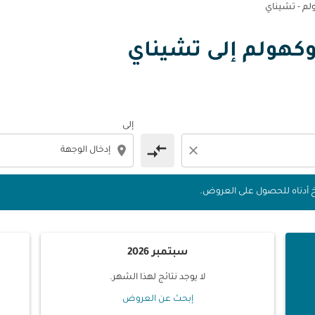
م - تشيناي
 التواريخ أدناه للحصول على العروض.
توكهولم إلى تشيناي
إلى
compare_arrows
location_on
close
يخ أدناه للحصول على العروض.
سبتمبر 2026
لا يوجد نتائج لهذا الشهر.
إبحث عن العروض