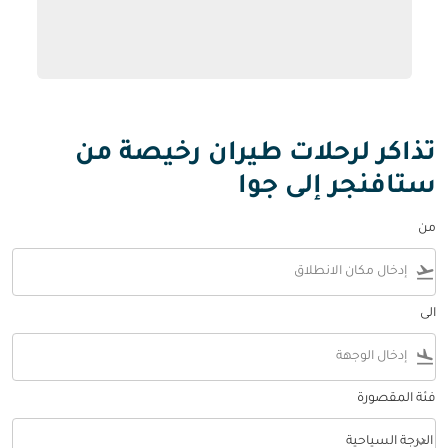
تذاكر لرحلات طيران رخيصة من
ستافنجر إلى جوا
من
flight_takeoff
الى
flight_land
فئة المقصورة
keyboard_arrow_down
الدرجة السياحية