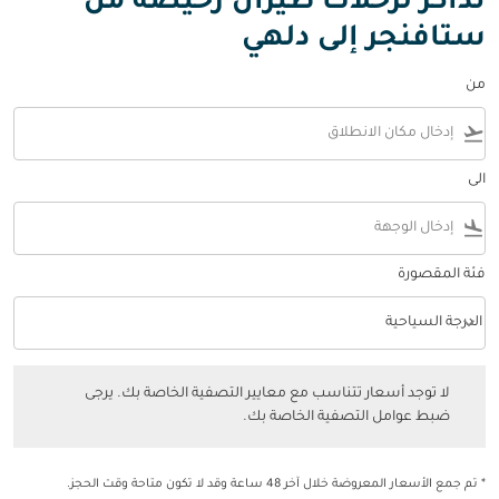
تذاكر لرحلات طيران رخيصة من
ستافنجر إلى دلهي
من
flight_takeoff
الى
flight_land
فئة المقصورة
keyboard_arrow_down
الدرجة السياحية
فئة المقصورة option الدرجة السياحية Selected
لا توجد أسعار تتناسب مع معايير التصفية الخاصة بك. يرجى ضبط عوامل التصفي
لا توجد أسعار تتناسب مع معايير التصفية الخاصة بك. يرجى
ضبط عوامل التصفية الخاصة بك.
* تم جمع الأسعار المعروضة خلال آخر 48 ساعة وقد لا تكون متاحة وقت الحجز.