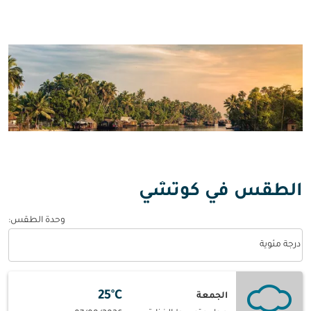
الطقس في كوتشي
وحدة الطقس
:
Weather unit option درجة مئوية Selected
درجة مئوية
25°C
الجمعة