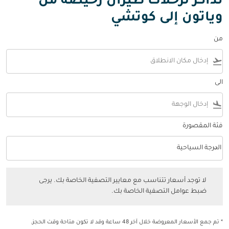
تذاكر لرحلات طيران رخيصة من
وياتون إلى كوتشي
من
flight_takeoff
الى
flight_land
فئة المقصورة
keyboard_arrow_down
الدرجة السياحية
فئة المقصورة option الدرجة السياحية Selected
لا توجد أسعار تتناسب مع معايير التصفية الخاصة بك. يرجى ضبط عوامل التصفي
لا توجد أسعار تتناسب مع معايير التصفية الخاصة بك. يرجى
ضبط عوامل التصفية الخاصة بك.
* تم جمع الأسعار المعروضة خلال آخر 48 ساعة وقد لا تكون متاحة وقت الحجز.