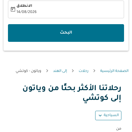
الانطلاق
today
fc-booking-departure-date-aria-label
14/08/2026
البحث
الصفحة الرئيسية
رحلات
إلى الهند
وياتون - كوتشي
رحلاتنا الأكثر بحثًا من وياتون
حاول تحديث الرحلة (مغادرة و/أو وجهة) أو التفاعل مع التواريخ أ
إلى كوتشي
expand_more
السياحية
من