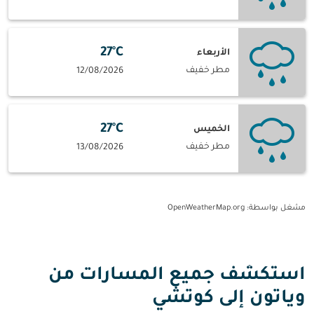
27°C
الأربعاء
مطر خفيف
12/08/2026
27°C
الخميس
مطر خفيف
13/08/2026
مشغل بواسطة
: OpenWeatherMap.org
استكشف جميع المسارات من
وياتون إلى كوتشي