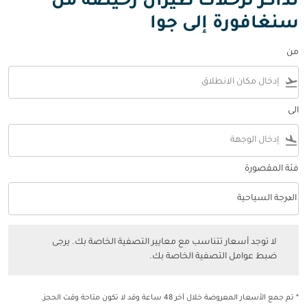
تذاكر لرحلات طيران رخيصة من
سنغافورة إلى جوا
من
flight_takeoff
الى
flight_land
فئة المقصورة
keyboard_arrow_down
الدرجة السياحية
فئة المقصورة option الدرجة السياحية Selected
لا توجد أسعار تتناسب مع معايير التصفية الخاصة بك. يرجى ضبط عوامل التصفي
لا توجد أسعار تتناسب مع معايير التصفية الخاصة بك. يرجى
ضبط عوامل التصفية الخاصة بك.
* تم جمع الأسعار المعروضة خلال آخر 48 ساعة وقد لا تكون متاحة وقت الحجز.