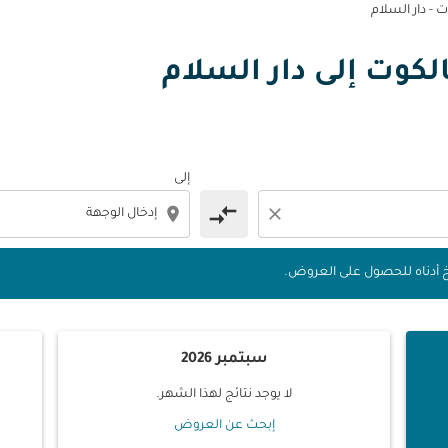
- دار السلام
 التواريخ أدناه للحصول على العروض.
يالكوت إلى دار السلام
إلى
compare_arrows
location_on
close
يخ أدناه للحصول على العروض.
سبتمبر 2026
لا يوجد نتائج لهذا الشهر.
إبحث عن العروض