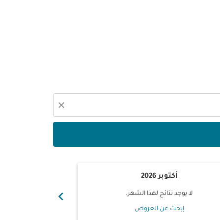
close
أكتوبر 2026
نوفم
chevron_right
لا يوجد نتائج لهذا الشهر.
لا يوجد ن
إبحث عن العروض
إبحث