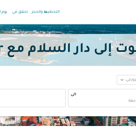
keyboard_arrow_down
التخطيط والحجز
تحقق في
يوم ا
دار السلام مع Oman Air بدءًا
expand_more
ترويجي
الى
fc-booking-departure-date-aria-label