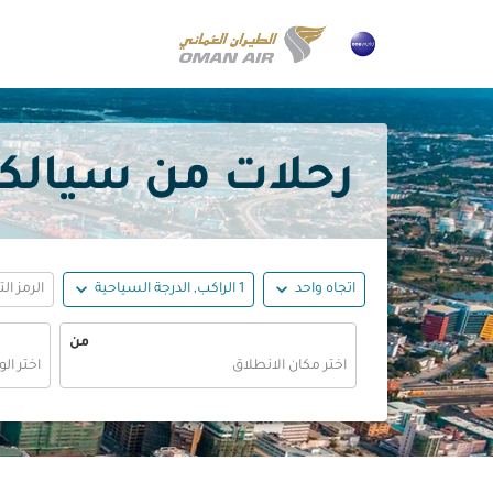
رحلات من سيالكوت إلى 
expand_more
expand_more
اتجاه واحد
1 الراكب, الدرجة السياحية
الرمز ال
من