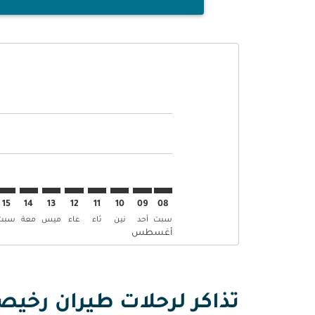
Displaying fares for أغسطس-2026
SKT–DAR: cmp-view-offers-disclaimer. إبحث عن العروض
SKT–DAR: cmp-view-offers-disclaimer. إبحث عن 
SKT–DAR: cmp-view-offers-disclaimer. إ
–DAR: cmp-view-offers-disclaimer
mp-view-offers-disclaimer
-offers-disclaimer
s-disclaimer
aimer
15
14
13
12
11
10
09
08
سبت
أحد
نين
ثاء
عاء
ميس
معة
سبت
أغسطس
تذاكر لرحلات طيران رخيص