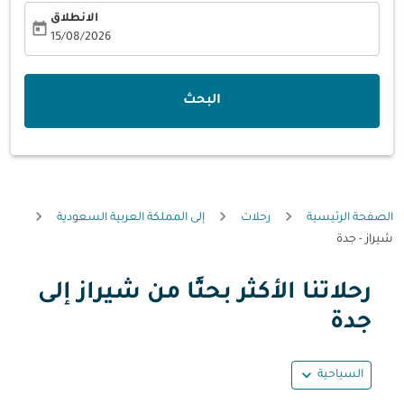
الانطلاق
today
fc-booking-departure-date-aria-label
15/08/2026
البحث
الصفحة الرئيسية
رحلات
إلى المملكة العربية السعودية
شيراز - جدة
رحلاتنا الأكثر بحثًا من شيراز إلى
حاول تحديث الرحلة (مغادرة و/أو وجهة) أو التفاعل مع التواريخ أ
جدة
expand_more
السياحية