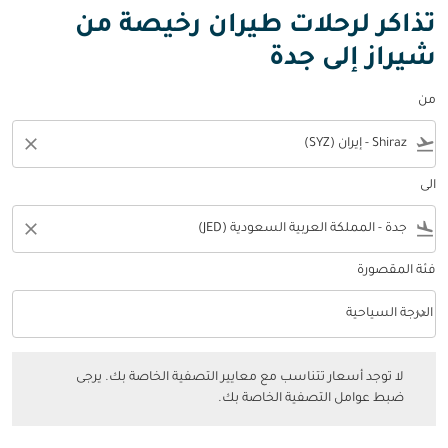
تذاكر لرحلات طيران رخيصة من
شيراز إلى جدة
من
close
flight_takeoff
الى
close
flight_land
فئة المقصورة
keyboard_arrow_down
الدرجة السياحية
فئة المقصورة option الدرجة السياحية Selected
لا توجد أسعار تتناسب مع معايير التصفية الخاصة بك. يرجى ضبط عوامل التصفي
لا توجد أسعار تتناسب مع معايير التصفية الخاصة بك. يرجى
ضبط عوامل التصفية الخاصة بك.