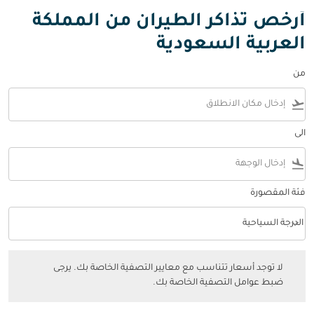
أرخص تذاكر الطيران من المملكة
العربية السعودية
من
flight_takeoff
الى
flight_land
فئة المقصورة
keyboard_arrow_down
الدرجة السياحية
فئة المقصورة option الدرجة السياحية Selected
لا توجد أسعار تتناسب مع معايير التصفية الخاصة بك. يرجى ضبط عوامل التصفي
لا توجد أسعار تتناسب مع معايير التصفية الخاصة بك. يرجى
ضبط عوامل التصفية الخاصة بك.