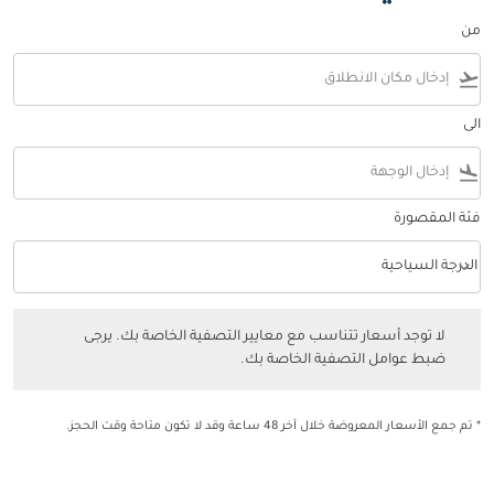
من
flight_takeoff
الى
flight_land
فئة المقصورة
keyboard_arrow_down
الدرجة السياحية
فئة المقصورة option الدرجة السياحية Selected
لا توجد أسعار تتناسب مع معايير التصفية الخاصة بك. يرجى ضبط عوامل التصفي
لا توجد أسعار تتناسب مع معايير التصفية الخاصة بك. يرجى
ضبط عوامل التصفية الخاصة بك.
* تم جمع الأسعار المعروضة خلال آخر 48 ساعة وقد لا تكون متاحة وقت الحجز.