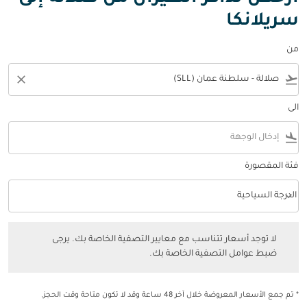
سريلانكا
من
close
flight_takeoff
الى
flight_land
فئة المقصورة
keyboard_arrow_down
الدرجة السياحية
فئة المقصورة option الدرجة السياحية Selected
لا توجد أسعار تتناسب مع معايير التصفية الخاصة بك. يرجى ضبط عوامل التصفي
لا توجد أسعار تتناسب مع معايير التصفية الخاصة بك. يرجى
ضبط عوامل التصفية الخاصة بك.
* تم جمع الأسعار المعروضة خلال آخر 48 ساعة وقد لا تكون متاحة وقت الحجز.