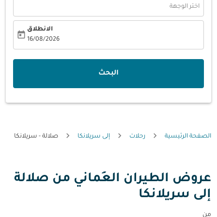
اختر الوجهة
الانطلاق
today
fc-booking-departure-date-aria-label
16/08/2026
البحث
الصفحة الرئيسية
رحلات
إلى سريلانكا
صلالة - سريلانكا
عروض الطيران العُماني من صلالة
إلى سريلانكا
من