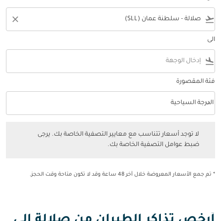
close
flight_takeoff
الى
flight_land
فئة المقصورة
keyboard_arrow_down
الدرجة السياحية
فئة المقصورة option الدرجة السياحية Selected
لا توجد أسعار تتناسب مع معايير التصفية الخاصة بك. يرجى ضبط عوامل التصفي
لا توجد أسعار تتناسب مع معايير التصفية الخاصة بك. يرجى
ضبط عوامل التصفية الخاصة بك.
* تم جمع الأسعار المعروضة خلال آخر 48 ساعة وقد لا تكون متاحة وقت الحجز.
أرخص تذاكر الطيران من صلالة إلى