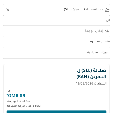
close
flight_takeoff
الى
flight_land
فئة المقصورة
keyboard_arrow_down
الدرجة السياحية
فئة المقصورة option الدرجة السياحية Selected
صلالة (SLL)
ل
البحرين (BAH)
المغادرة: 19/08/2026
من
*
89 OMR
مشاهدة: 1 يوم منذ
اتجاه واحد
/
الدرجة السياحية