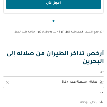
‫احجز الآن‬
عرض cmp-pagination-showing-card 1
* تم جمع الأسعار المعروضة خلال آخر 48 ساعة وقد لا تكون متاحة وقت الحجز.
أرخص تذاكر الطيران من صلالة إلى
البحرين
من
close
flight_takeoff
الى
flight_land