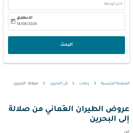
اختر الوجهة
الانطلاق
today
fc-booking-departure-date-aria-label
14/08/2026
البحث
الصفحة الرئيسية
رحلات
إلى البحرين
صلالة - البحرين
عروض الطيران العُماني من صلالة
إلى البحرين
من