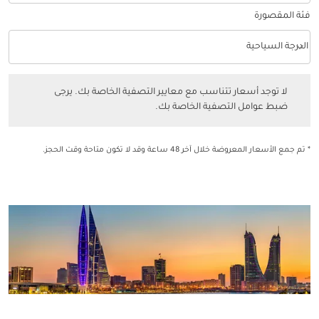
فئة المقصورة
keyboard_arrow_down
الدرجة السياحية
فئة المقصورة option الدرجة السياحية Selected
لا توجد أسعار تتناسب مع معايير التصفية الخاصة بك. يرجى ضبط عوامل التصفي
لا توجد أسعار تتناسب مع معايير التصفية الخاصة بك. يرجى
ضبط عوامل التصفية الخاصة بك.
* تم جمع الأسعار المعروضة خلال آخر 48 ساعة وقد لا تكون متاحة وقت الحجز.