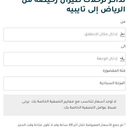
تذاكر لرحلات طيران رخيصة من
الرياض إلى تايبيه
من
flight_takeoff
الى
flight_land
فئة المقصورة
keyboard_arrow_down
الدرجة السياحية
فئة المقصورة option الدرجة السياحية Selected
لا توجد أسعار تتناسب مع معايير التصفية الخاصة بك. يرجى ضبط عوامل التصفي
لا توجد أسعار تتناسب مع معايير التصفية الخاصة بك. يرجى
ضبط عوامل التصفية الخاصة بك.
* تم جمع الأسعار المعروضة خلال آخر 48 ساعة وقد لا تكون متاحة وقت الحجز.