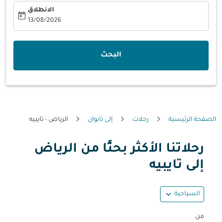
الانطلاق
today
fc-booking-departure-date-aria-label
13/08/2026
البحث
الصفحة الرئيسية
رحلات
إلى تايوان
الرياض - تايبيه
رحلاتنا الأكثر بحثًا من الرياض
حاول تحديث الرحلة (مغادرة و/أو وجهة) أو التفاعل مع التواريخ أ
إلى تايبيه
expand_more
السياحية
من