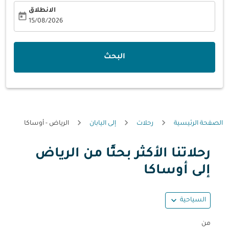
الانطلاق
today
fc-booking-departure-date-aria-label
15/08/2026
البحث
الصفحة الرئيسية
رحلات
إلى اليابان
الرياض - أوساكا
رحلاتنا الأكثر بحثًا من الرياض
حاول تحديث الرحلة (مغادرة و/أو وجهة) أو التفاعل مع التواريخ أ
إلى أوساكا
expand_more
السياحية
من