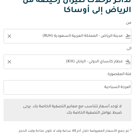
تذاكر لرحلات طيران رخيصة من
الرياض إلى أوساكا
من
close
flight_takeoff
الى
close
flight_land
فئة المقصورة
keyboard_arrow_down
الدرجة السياحية
فئة المقصورة option الدرجة السياحية Selected
لا توجد أسعار تتناسب مع معايير التصفية الخاصة بك. يرجى ضبط عوامل التصفي
لا توجد أسعار تتناسب مع معايير التصفية الخاصة بك. يرجى
ضبط عوامل التصفية الخاصة بك.
* تم جمع الأسعار المعروضة خلال آخر 48 ساعة وقد لا تكون متاحة وقت الحجز.