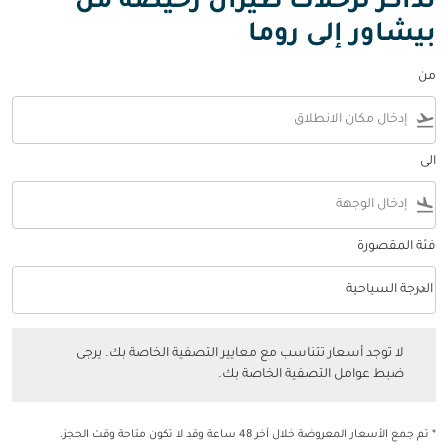
تذاكر لرحلات طيران رخيصة من
بيشاور إلى روما
من
flight_takeoff
الى
flight_land
فئة المقصورة
keyboard_arrow_down
الدرجة السياحية
فئة المقصورة option الدرجة السياحية Selected
لا توجد أسعار تتناسب مع معايير التصفية الخاصة بك. يرجى ضبط عوامل التصفي
لا توجد أسعار تتناسب مع معايير التصفية الخاصة بك. يرجى
ضبط عوامل التصفية الخاصة بك.
* تم جمع الأسعار المعروضة خلال آخر 48 ساعة وقد لا تكون متاحة وقت الحجز.