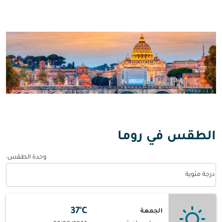
الطقس في روما
وحدة الطقس
:
Weather unit option درجة مئوية Selected
درجة مئوية
37°C
الجمعة