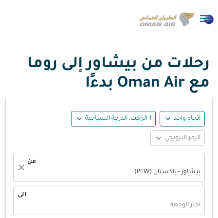

رحلات من بيشاور إلى روما
مع Oman Air بدءًا
expand_more
expand_more
اتجاه واحد
1 الراكب, الدرجة السياحية
expand_more
الرمز الترويجي
من
close
بيشاور - باكستان (PEW)
الى
اختر الوجهة