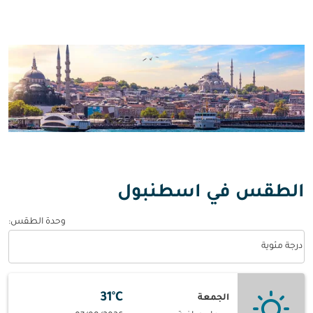
الطقس في اسطنبول
وحدة الطقس
:
Weather unit option درجة مئوية Selected
درجة مئوية
31°C
الجمعة