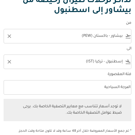
تذاكر لرحلات طيران رخيصة من
بيشاور إلى اسطنبول
من
close
flight_takeoff
الى
close
flight_land
فئة المقصورة
keyboard_arrow_down
الدرجة السياحية
فئة المقصورة option الدرجة السياحية Selected
لا توجد أسعار تتناسب مع معايير التصفية الخاصة بك. يرجى ضبط عوامل التصفي
لا توجد أسعار تتناسب مع معايير التصفية الخاصة بك. يرجى
ضبط عوامل التصفية الخاصة بك.
* تم جمع الأسعار المعروضة خلال آخر 48 ساعة وقد لا تكون متاحة وقت الحجز.