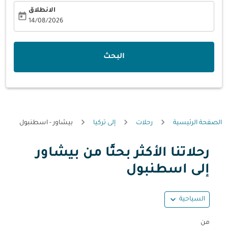
الانطلاق
today
fc-booking-departure-date-aria-label
14/08/2026
البحث
الصفحة الرئيسية
رحلات
إلى تركيا
بيشاور - اسطنبول
رحلاتنا الأكثر بحثًا من بيشاور
حاول تحديث الرحلة (مغادرة و/أو وجهة) أو التفاعل مع التواريخ أ
إلى اسطنبول
expand_more
السياحية
من