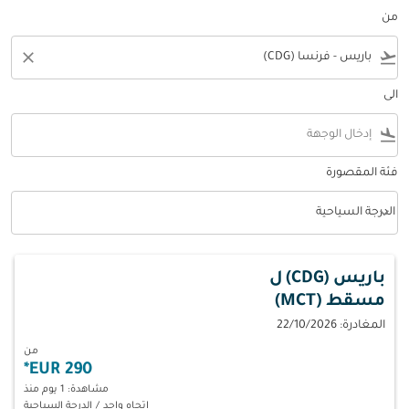
من
close
flight_takeoff
الى
flight_land
فئة المقصورة
keyboard_arrow_down
الدرجة السياحية
فئة المقصورة option الدرجة السياحية Selected
باريس (CDG)
ل
مسقط (MCT)
المغادرة: 22/10/2026
من
*
290 EUR
مشاهدة: 1 يوم منذ
اتجاه واحد
/
الدرجة السياحية