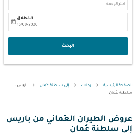
اختر الوجهة
الانطلاق
today
fc-booking-departure-date-aria-label
15/08/2026
البحث
الصفحة الرئيسية
رحلات
إلى سلطنة عُمان
باريس -
سلطنة عُمان
عروض الطيران العُماني من باريس
إلى سلطنة عُمان