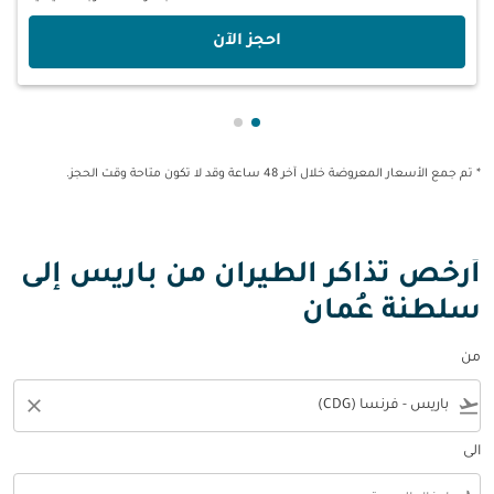
‫احجز الآن‬
عرض cmp-pagination-showing-card 1
عرض cmp-pagination-showing-card 2
* تم جمع الأسعار المعروضة خلال آخر 48 ساعة وقد لا تكون متاحة وقت الحجز.
أرخص تذاكر الطيران من باريس إلى
سلطنة عُمان
من
close
flight_takeoff
الى