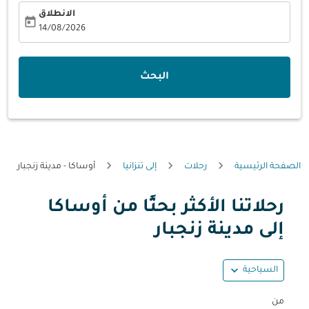
الانطلاق
today
fc-booking-departure-date-aria-label
14/08/2026
البحث
الصفحة الرئيسية
رحلات
إلى تنزانيا
أوساكا - مدينة زنجبار
رحلاتنا الأكثر بحثًا من أوساكا
حاول تحديث الرحلة (مغادرة و/أو وجهة) أو التفاعل مع التواريخ أ
إلى مدينة زنجبار
expand_more
السياحية
من