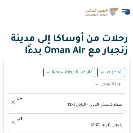

رحلات من أوساكا إلى مدينة
زنجبار مع Oman Air بدءًا
expand_more
expand_more
اتجاه واحد
1 الراكب, الدرجة السياحية
expand_more
الرمز الترويجي
من
close
مطار كانساي الدولي - اليابان (KIX)
الى
close
زنجبار - تنزانيا (ZNZ)