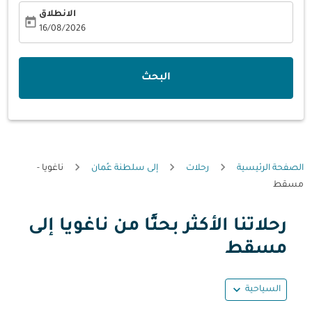
الانطلاق
today
fc-booking-departure-date-aria-label
16/08/2026
البحث
الصفحة الرئيسية
رحلات
إلى سلطنة عُمان
ناغويا -
مسقط
رحلاتنا الأكثر بحثًا من ناغويا إلى
حاول تحديث الرحلة (مغادرة و/أو وجهة) أو التفاعل مع التواريخ أ
مسقط
expand_more
السياحية