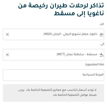
تذاكر لرحلات طيران رخيصة من
ناغويا إلى مسقط
من
close
flight_takeoff
الى
close
flight_land
فئة المقصورة
keyboard_arrow_down
الدرجة السياحية
فئة المقصورة option الدرجة السياحية Selected
لا توجد أسعار تتناسب مع معايير التصفية الخاصة بك. يرجى ضبط عوامل التصفي
لا توجد أسعار تتناسب مع معايير التصفية الخاصة بك. يرجى
ضبط عوامل التصفية الخاصة بك.