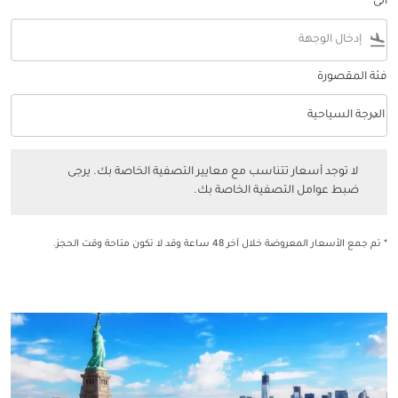
الى
flight_land
فئة المقصورة
keyboard_arrow_down
الدرجة السياحية
فئة المقصورة option الدرجة السياحية Selected
لا توجد أسعار تتناسب مع معايير التصفية الخاصة بك. يرجى ضبط عوامل التصفي
لا توجد أسعار تتناسب مع معايير التصفية الخاصة بك. يرجى
ضبط عوامل التصفية الخاصة بك.
* تم جمع الأسعار المعروضة خلال آخر 48 ساعة وقد لا تكون متاحة وقت الحجز.