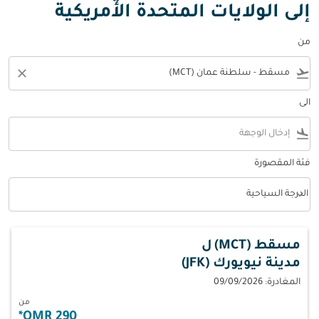
إلى الولايات المتحدة الأمريكية
من
close
flight_takeoff
الى
flight_land
فئة المقصورة
keyboard_arrow_down
الدرجة السياحية
فئة المقصورة option الدرجة السياحية Selected
مسقط (MCT)
ل
مدينة نيويورك (JFK)
المغادرة: 09/09/2026
من
*
290 OMR