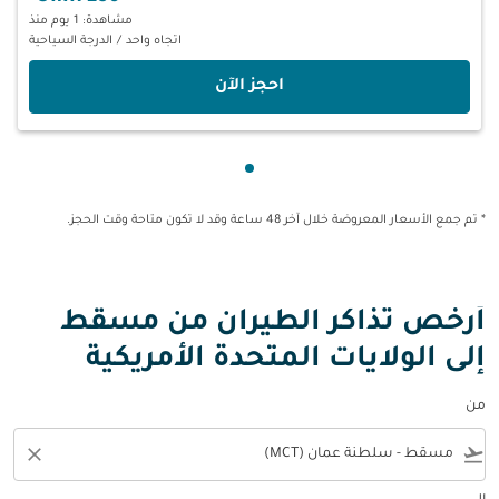
مشاهدة: 1 يوم منذ
اتجاه واحد
/
الدرجة السياحية
‫احجز الآن‬
عرض cmp-pagination-showing-card 1
* تم جمع الأسعار المعروضة خلال آخر 48 ساعة وقد لا تكون متاحة وقت الحجز.
أرخص تذاكر الطيران من مسقط
إلى الولايات المتحدة الأمريكية
من
close
flight_takeoff