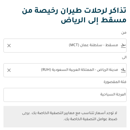
تذاكر لرحلات طيران رخيصة من
مسقط إلى الرياض
من
close
flight_takeoff
الى
close
flight_land
فئة المقصورة
keyboard_arrow_down
الدرجة السياحية
فئة المقصورة option الدرجة السياحية Selected
لا توجد أسعار تتناسب مع معايير التصفية الخاصة بك. يرجى ضبط عوامل التصفي
لا توجد أسعار تتناسب مع معايير التصفية الخاصة بك. يرجى
ضبط عوامل التصفية الخاصة بك.