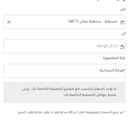
من
close
flight_takeoff
الى
flight_land
فئة المقصورة
keyboard_arrow_down
الدرجة السياحية
فئة المقصورة option الدرجة السياحية Selected
لا توجد أسعار تتناسب مع معايير التصفية الخاصة بك. يرجى ضبط عوامل التصفي
لا توجد أسعار تتناسب مع معايير التصفية الخاصة بك. يرجى
ضبط عوامل التصفية الخاصة بك.
* تم جمع الأسعار المعروضة خلال آخر 48 ساعة وقد لا تكون متاحة وقت الحجز.