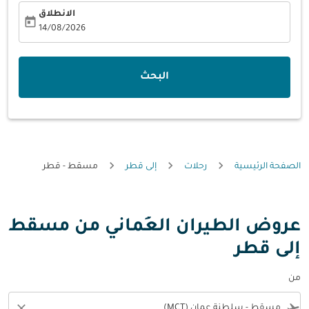
الانطلاق
today
fc-booking-departure-date-aria-label
14/08/2026
البحث
الصفحة الرئيسية
رحلات
إلى قطر
مسقط - قطر
عروض الطيران العُماني من مسقط
إلى قطر
من
close
flight_takeoff