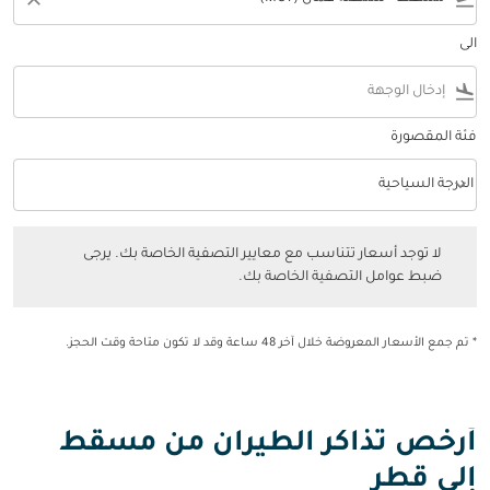
الى
flight_land
فئة المقصورة
keyboard_arrow_down
الدرجة السياحية
فئة المقصورة option الدرجة السياحية Selected
لا توجد أسعار تتناسب مع معايير التصفية الخاصة بك. يرجى ضبط عوامل التصفي
لا توجد أسعار تتناسب مع معايير التصفية الخاصة بك. يرجى
ضبط عوامل التصفية الخاصة بك.
* تم جمع الأسعار المعروضة خلال آخر 48 ساعة وقد لا تكون متاحة وقت الحجز.
أرخص تذاكر الطيران من مسقط
إلى قطر