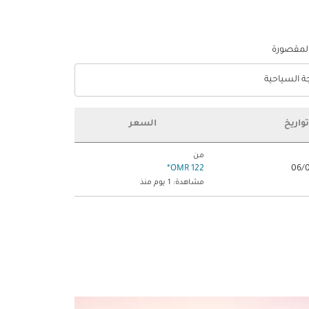
المقصورة
جة السياحية
optio الدرجة السياحية Selected
تواريخ
السعر
من
*
122 OMR
مشاهدة: 1 يوم منذ