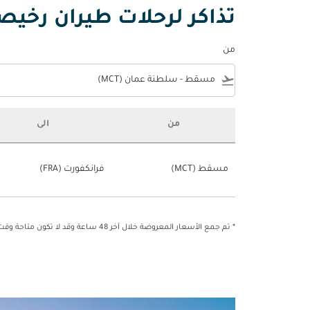
تذاكر لرحلات طيران رخي
من
e
flight_takeoff
من
الى
تذاكر لرحلات طيران رخيصة من مسقط إلى فرانكفورت
مسقط (MCT)
فرانكفورت (FRA)
* تم جمع الأسعار المعروضة خلال آخر 48 ساعة وقد لا تكون متاحة وقت الحجز.