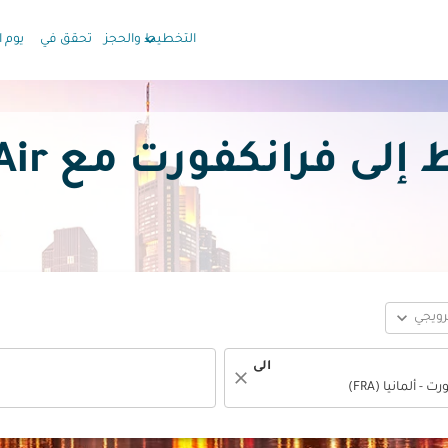
keyboard_arrow_down
التخطيط والحجز
تحقق في
يوم ا
كفورت مع Oman Air بدءًا من
expand_more
ترويجي
الى
close
fc-booking-departure-date-aria-label