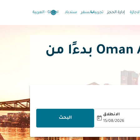
language
keyboard_arrow_down
keyboard_arrow_down
لاجازة
إدارة الحجز
تجربية السفر
سندباد
Global
-
العربية
الانطلاق
today
البحث
15/08/2026