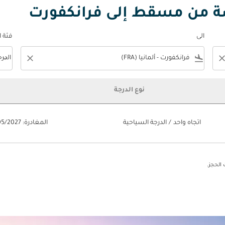
صة من مسقط إلى فرانكفورت
الى
فئة 
keyboard_arrow_down
close
flight_land
clos
الدر
فئة المقصورة n
نوع الدرجة
اتجاه واحد
/
الدرجة السياحية
المغادرة: 06/05/2027