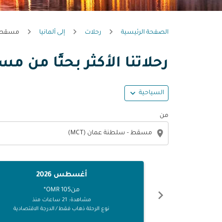
الصفحة الرئيسية
رحلات
إلى ألمانيا
مسقط -
رحلاتنا الأكثر بحثًا من 
expand_more
السياحية
من
location_on
أغسطس 2026
من
105 OMR
*
chevron_left
مشاهدة: 21 ساعات منذ
نوع الرحلة ذهاب فقط
/
الدرجة الاقتصادية