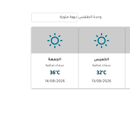
Weather unit option درجة مئوية Selected
keyboard_arrow_down
وحدة الطقس
:
درجة مئوية
الخميس
الجمعة
سماء صافية
سماء صافية
36°C
32°C
14/08/2026
13/08/2026