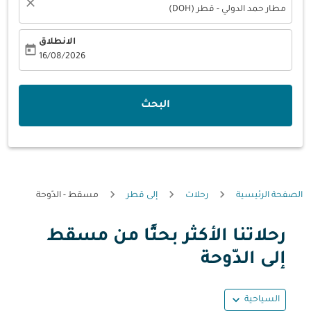
close
مطار حمد الدولي - قطر (DOH)
الانطلاق
today
fc-booking-departure-date-aria-label
16/08/2026
البحث
الصفحة الرئيسية
رحلات
إلى قطر
مسقط - الدّوحة
رحلاتنا الأكثر بحثًا من مسقط
إلى الدّوحة
expand_more
السياحية