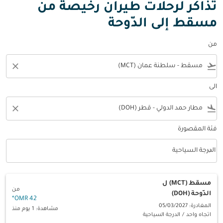
تذاكر لرحلات طيران رخيصة من
مسقط إلى الدّوحة
من
close
flight_takeoff
الى
close
flight_land
فئة المقصورة
keyboard_arrow_down
الدرجة السياحية
فئة المقصورة option الدرجة السياحية Selected
مسقط (MCT)
ل
من
الدّوحة (DOH)
*
42 OMR
المغادرة: 05/03/2027
مشاهدة: 1 يوم منذ
اتجاه واحد
/
الدرجة السياحية