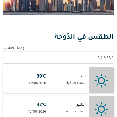
الطقس في الدّوحة
وحدة الطقس
:
Weather unit option درجة مئوية Selected
درجة مئوية
39°C
الأحد
سماء صافية
09/08/2026
42°C
الإثنين
سماء صافية
10/08/2026