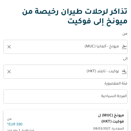
تذاكر لرحلات طيران رخيصة من
ميونخ إلى فوكيت
من
close
flight_takeoff
الى
close
flight_land
فئة المقصورة
keyboard_arrow_down
الدرجة السياحية
فئة المقصورة option الدرجة السياحية Selected
ميونخ (MUC)
ل
من
فوكيت (HKT)
*
390 EUR
المغادرة: 08/03/2027
مشاهدة: 1 يوم منذ