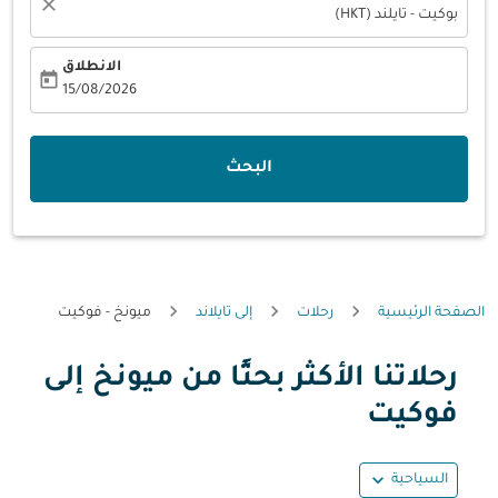
close
بوكيت - تايلند (HKT)
الانطلاق
today
fc-booking-departure-date-aria-label
15/08/2026
البحث
الصفحة الرئيسية
رحلات
إلى تايلاند
ميونخ - فوكيت
رحلاتنا الأكثر بحثًا من ميونخ إلى
حاول تحديث الرحلة (مغادرة و/أو وجهة) أو التفاعل مع التواريخ أ
فوكيت
expand_more
السياحية