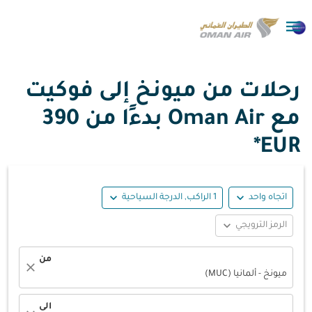

رحلات من ميونخ إلى فوكيت
مع Oman Air بدءًا من
390
EUR*
expand_more
expand_more
اتجاه واحد
1 الراكب, الدرجة السياحية
expand_more
الرمز الترويجي
من
close
ميونخ - ألمانيا (MUC)
الى