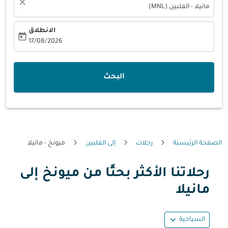
close
مانيلا - الفلبين (MNL)
الانطلاق
today
fc-booking-departure-date-aria-label
17/08/2026
البحث
الصفحة الرئيسية
رحلات
إلى الفلبين
ميونخ - مانيلا
رحلاتنا الأكثر بحثًا من ميونخ إلى
حاول شهر آخر أو تفاعل مع الأيام أدناه للحصول على العروض.
مانيلا
expand_more
السياحية