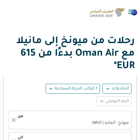

رحلات من ميونخ إلى مانيلا
مع Oman Air بدءًا من
615
EUR*
expand_more
expand_more
اتجاه واحد
1 الراكب, الدرجة السياحية
expand_more
الرمز الترويجي
من
close
ميونخ - ألمانيا (MUC)
الى