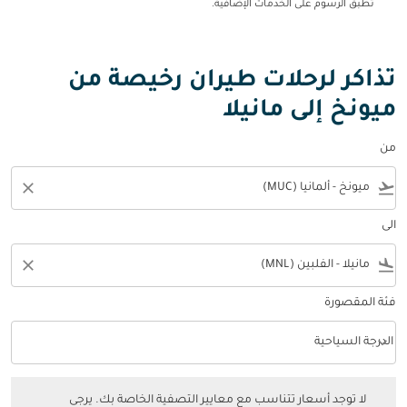
تطبق الرسوم على الخدمات الإضافية.
تذاكر لرحلات طيران رخيصة من
ميونخ إلى مانيلا
من
close
flight_takeoff
الى
close
flight_land
فئة المقصورة
keyboard_arrow_down
الدرجة السياحية
فئة المقصورة option الدرجة السياحية Selected
لا توجد أسعار تتناسب مع معايير التصفية الخاصة بك. يرجى ضبط عوامل التصفي
لا توجد أسعار تتناسب مع معايير التصفية الخاصة بك. يرجى