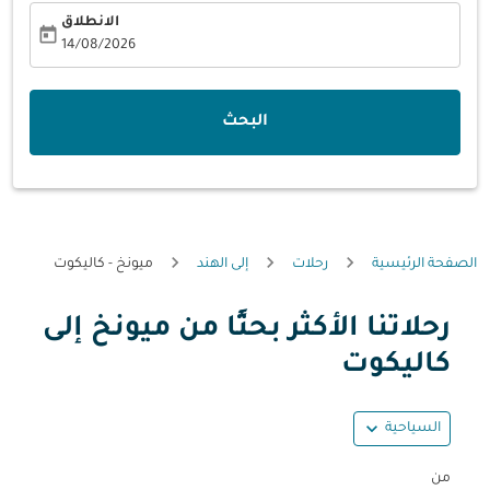
الانطلاق
today
fc-booking-departure-date-aria-label
14/08/2026
البحث
الصفحة الرئيسية
رحلات
إلى الهند
ميونخ - كاليكوت
رحلاتنا الأكثر بحثًا من ميونخ إلى
حاول تحديث الرحلة (مغادرة و/أو وجهة) أو التفاعل مع التواريخ أ
كاليكوت
expand_more
السياحية
من