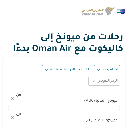

رحلات من ميونخ إلى
كاليكوت مع Oman Air بدءًا
expand_more
expand_more
اتجاه واحد
1 الراكب, الدرجة السياحية
expand_more
الرمز الترويجي
من
close
ميونخ - ألمانيا (MUC)
الى
close
كوزيكود - الهند (CCJ)