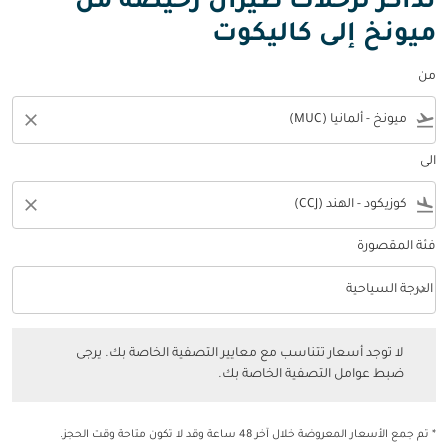
تذاكر لرحلات طيران رخيصة من
ميونخ إلى كاليكوت
من
close
flight_takeoff
الى
close
flight_land
فئة المقصورة
keyboard_arrow_down
الدرجة السياحية
فئة المقصورة option الدرجة السياحية Selected
لا توجد أسعار تتناسب مع معايير التصفية الخاصة بك. يرجى ضبط عوامل التصفي
لا توجد أسعار تتناسب مع معايير التصفية الخاصة بك. يرجى
ضبط عوامل التصفية الخاصة بك.
* تم جمع الأسعار المعروضة خلال آخر 48 ساعة وقد لا تكون متاحة وقت الحجز.