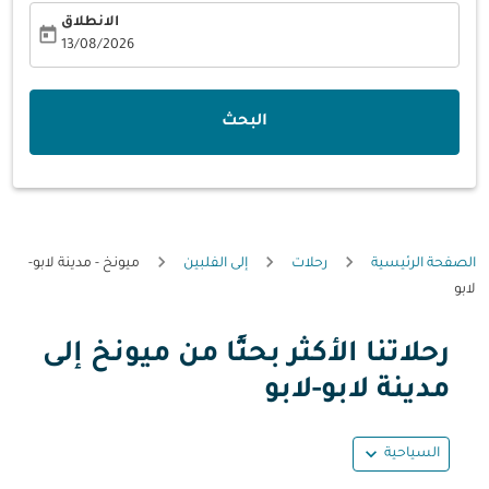
الانطلاق
today
fc-booking-departure-date-aria-label
13/08/2026
البحث
الصفحة الرئيسية
رحلات
إلى الفلبين
ميونخ - مدينة لابو-
لابو
رحلاتنا الأكثر بحثًا من ميونخ إلى
حاول تحديث الرحلة (مغادرة و/أو وجهة) أو التفاعل مع التواريخ أ
مدينة لابو-لابو
expand_more
السياحية