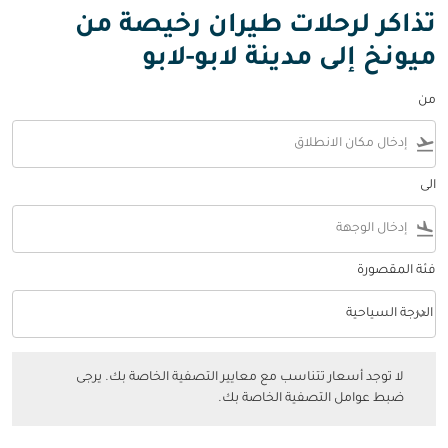
تذاكر لرحلات طيران رخيصة من
ميونخ إلى مدينة لابو-لابو
من
flight_takeoff
الى
flight_land
فئة المقصورة
keyboard_arrow_down
الدرجة السياحية
فئة المقصورة option الدرجة السياحية Selected
لا توجد أسعار تتناسب مع معايير التصفية الخاصة بك. يرجى ضبط عوامل التصفي
لا توجد أسعار تتناسب مع معايير التصفية الخاصة بك. يرجى
ضبط عوامل التصفية الخاصة بك.